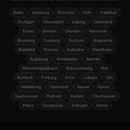
Berlin
Hamburg
München
Köln
Frankfurt
Stuttgart
Düsseldorf
Leipzig
Dortmund
Essen
Bremen
Dresden
Hannover
Nürnberg
Duisburg
Bochum
Wuppertal
Bielefeld
Münster
Karlsruhe
Mannheim
Augsburg
Wiesbaden
Aachen
Mönchengladbach
Braunschweig
Kiel
Rostock
Freiburg
Erfurt
Lübeck
Ulm
Heidelberg
Darmstadt
Kassel
Hamm
Saarbrücken
Mülheim
Krefeld
Oberhausen
Mainz
Osnabrück
Solingen
Herne