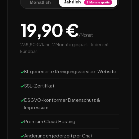
Jährlich
Monatlich
2 Monate gratis
19,90 €
/Monat
238,80 €/Jahr · 2 Monate gespart · Jederzeit
kündbar.
KI-generierte Reinigungsservice-Website
SSL-Zertifikat
DSGVO-konformer Datenschutz &
Impressum
Premium Cloud Hosting
Änderungen jederzeit per Chat