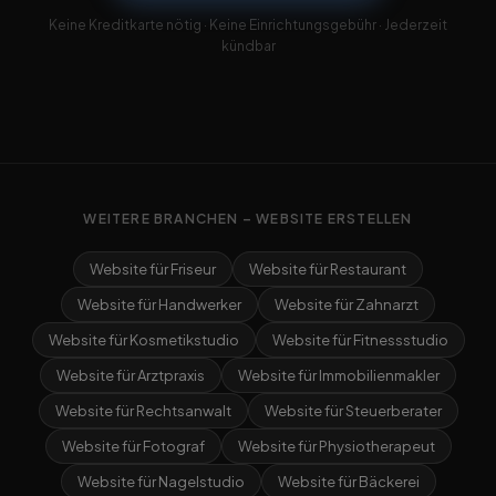
Keine Kreditkarte nötig · Keine Einrichtungsgebühr · Jederzeit
kündbar
WEITERE BRANCHEN – WEBSITE ERSTELLEN
Website für Friseur
Website für Restaurant
Website für Handwerker
Website für Zahnarzt
Website für Kosmetikstudio
Website für Fitnessstudio
Website für Arztpraxis
Website für Immobilienmakler
Website für Rechtsanwalt
Website für Steuerberater
Website für Fotograf
Website für Physiotherapeut
Website für Nagelstudio
Website für Bäckerei