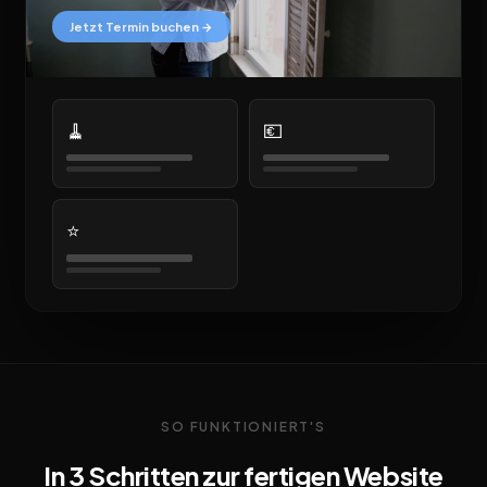
Jetzt Termin buchen →
🧹
💶
⭐
SO FUNKTIONIERT'S
In 3 Schritten zur fertigen Website