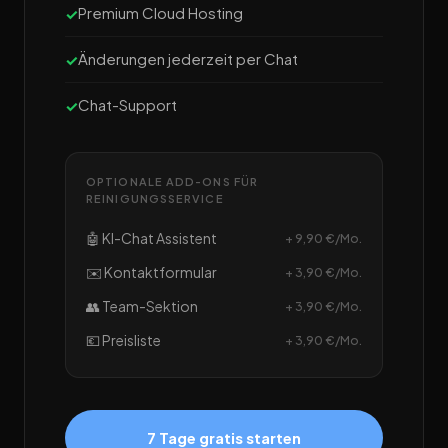
Premium Cloud Hosting
Änderungen jederzeit per Chat
Chat-Support
OPTIONALE ADD-ONS FÜR
REINIGUNGSSERVICE
🤖 KI-Chat Assistent
+ 9,90 €/Mo.
✉️ Kontaktformular
+ 3,90 €/Mo.
👥 Team-Sektion
+ 3,90 €/Mo.
💶 Preisliste
+ 3,90 €/Mo.
7 Tage gratis starten