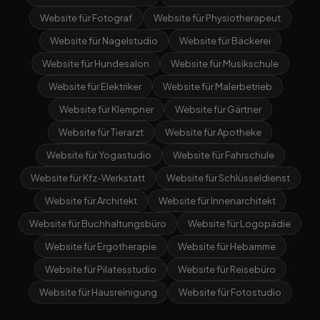
Website für Fotograf
Website für Physiotherapeut
Website für Nagelstudio
Website für Bäckerei
Website für Hundesalon
Website für Musikschule
Website für Elektriker
Website für Malerbetrieb
Website für Klempner
Website für Gärtner
Website für Tierarzt
Website für Apotheke
Website für Yogastudio
Website für Fahrschule
Website für Kfz-Werkstatt
Website für Schlüsseldienst
Website für Architekt
Website für Innenarchitekt
Website für Buchhaltungsbüro
Website für Logopädie
Website für Ergotherapie
Website für Hebamme
Website für Pilatesstudio
Website für Reisebüro
Website für Hausreinigung
Website für Fotostudio