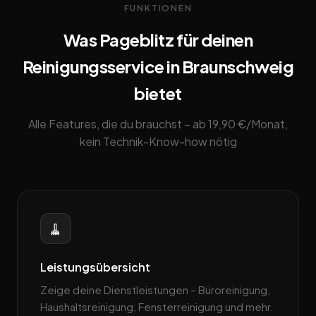
FUNKTIONEN
Was Pageblitz für deinen
Reinigungsservice in Braunschweig
bietet
Alle Features, die du brauchst – ab 19,90 €/Monat,
kein Technik-Know-how nötig
🧹
Leistungsübersicht
Zeige deine Dienstleistungen – Büroreinigung,
Haushaltsreinigung, Fensterreinigung und mehr.