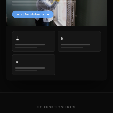
Jetzt Termin buchen →
🧹
💶
⭐
SO FUNKTIONIERT'S