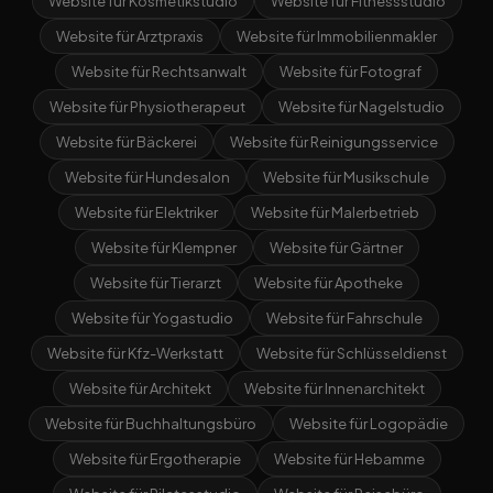
Website für Kosmetikstudio
Website für Fitnessstudio
Website für Arztpraxis
Website für Immobilienmakler
Website für Rechtsanwalt
Website für Fotograf
Website für Physiotherapeut
Website für Nagelstudio
Website für Bäckerei
Website für Reinigungsservice
Website für Hundesalon
Website für Musikschule
Website für Elektriker
Website für Malerbetrieb
Website für Klempner
Website für Gärtner
Website für Tierarzt
Website für Apotheke
Website für Yogastudio
Website für Fahrschule
Website für Kfz-Werkstatt
Website für Schlüsseldienst
Website für Architekt
Website für Innenarchitekt
Website für Buchhaltungsbüro
Website für Logopädie
Website für Ergotherapie
Website für Hebamme