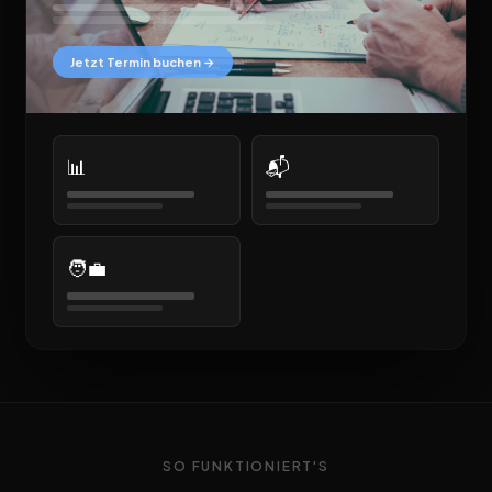
Jetzt Termin buchen →
📊
📬
🧑‍💼
SO FUNKTIONIERT'S