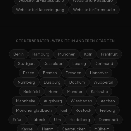
Website für Pilatesstudio
Website für Reisebüro
Website für Hausreinigung
Website für Fotostudio
STEUERBERATER-WEBSITE IN ANDEREN STÄDTEN
Berlin
Hamburg
München
Köln
Frankfurt
Stuttgart
Düsseldorf
Leipzig
Dortmund
Essen
Bremen
Dresden
Hannover
Nürnberg
Duisburg
Bochum
Wuppertal
Bielefeld
Bonn
Münster
Karlsruhe
Mannheim
Augsburg
Wiesbaden
Aachen
Mönchengladbach
Kiel
Rostock
Freiburg
Erfurt
Lübeck
Ulm
Heidelberg
Darmstadt
Kassel
Hamm
Saarbrücken
Mülheim