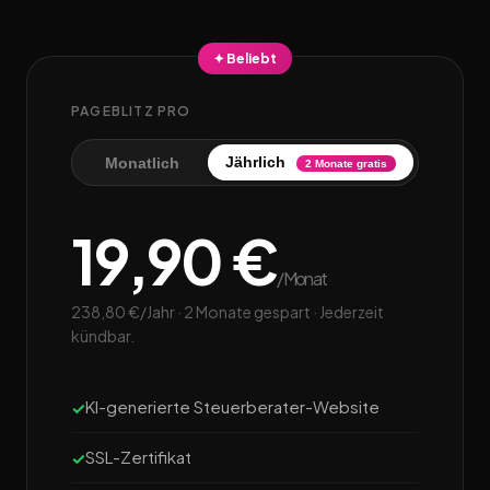
✦ Beliebt
PAGEBLITZ PRO
Jährlich
Monatlich
2 Monate gratis
19,90 €
/Monat
238,80 €/Jahr · 2 Monate gespart · Jederzeit
kündbar.
KI-generierte Steuerberater-Website
SSL-Zertifikat