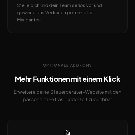
Stelle dich und dein Team seriös vor und
gewinne das Vertrauen potenzieller
Mandanten.
OPTIONALE ADD-ONS
Mehr Funktionen mit einem Klick
Erweitere deine Steuerberater-Website mit den
passenden Extras – jederzeit zubuchbar
🤖