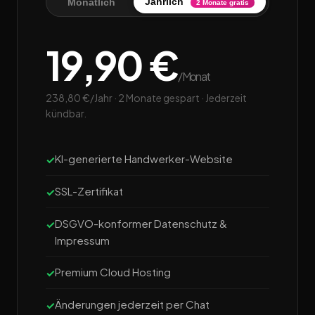
Jährlich
Monatlich
2 Monate gratis
19,90 €
/Monat
238,80 €/Jahr · 2 Monate gespart · Jederzeit
kündbar.
KI-generierte Handwerker-Website
SSL-Zertifikat
DSGVO-konformer Datenschutz &
Impressum
Premium Cloud Hosting
Änderungen jederzeit per Chat