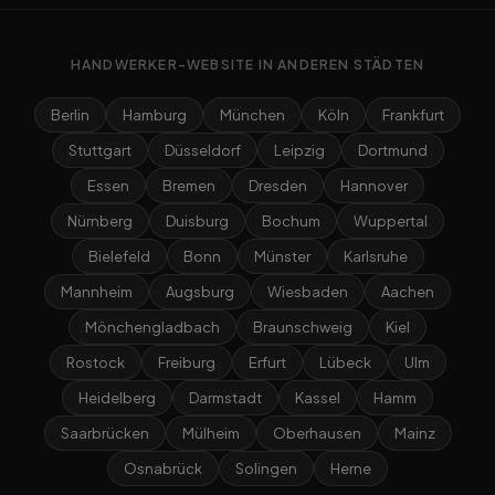
HANDWERKER-WEBSITE IN ANDEREN STÄDTEN
Berlin
Hamburg
München
Köln
Frankfurt
Stuttgart
Düsseldorf
Leipzig
Dortmund
Essen
Bremen
Dresden
Hannover
Nürnberg
Duisburg
Bochum
Wuppertal
Bielefeld
Bonn
Münster
Karlsruhe
Mannheim
Augsburg
Wiesbaden
Aachen
Mönchengladbach
Braunschweig
Kiel
Rostock
Freiburg
Erfurt
Lübeck
Ulm
Heidelberg
Darmstadt
Kassel
Hamm
Saarbrücken
Mülheim
Oberhausen
Mainz
Osnabrück
Solingen
Herne