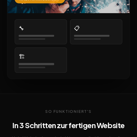
🔧
📋
🏗️
SO FUNKTIONIERT'S
In 3 Schritten zur fertigen Website