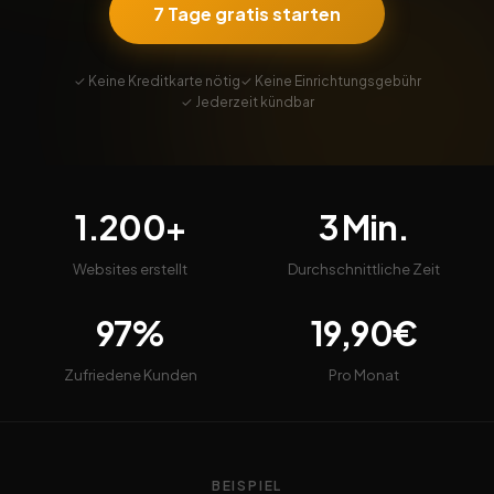
7 Tage gratis starten
✓ Keine Kreditkarte nötig
✓ Keine Einrichtungsgebühr
✓ Jederzeit kündbar
1.200+
3 Min.
Websites erstellt
Durchschnittliche Zeit
97%
19,90€
Zufriedene Kunden
Pro Monat
BEISPIEL