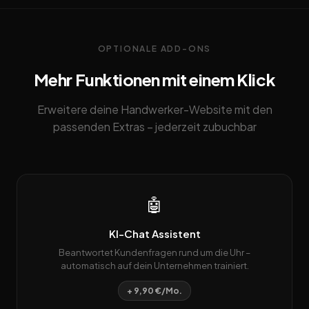
OPTIONALE ADD-ONS
Mehr Funktionen mit einem Klick
Erweitere deine Handwerker-Website mit den
passenden Extras – jederzeit zubuchbar
🤖
KI-Chat Assistent
Beantwortet Kundenfragen rund um die Uhr –
automatisch auf dein Unternehmen trainiert.
+ 9,90 €/Mo.