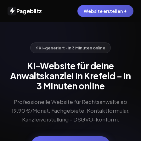
Pageblitz
Website erstellen ✦
⚡ KI-generiert · In 3 Minuten online
KI-Website für deine
Anwaltskanzlei in Krefeld – in
3 Minuten online
Professionelle Website für Rechtsanwälte ab
19,90 €/Monat. Fachgebiete, Kontaktformular,
Kanzleivorstellung – DSGVO-konform.