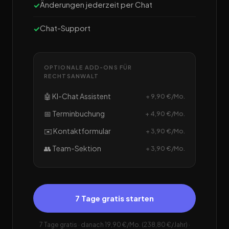
Änderungen jederzeit per Chat
Chat-Support
OPTIONALE ADD-ONS FÜR
RECHTSANWALT
🤖 KI-Chat Assistent
+ 9,90 €/Mo.
📅 Terminbuchung
+ 4,90 €/Mo.
✉️ Kontaktformular
+ 3,90 €/Mo.
👥 Team-Sektion
+ 3,90 €/Mo.
7 Tage gratis starten
7 Tage gratis · danach 19,90 €/Mo. (238,80 €/Jahr) ·