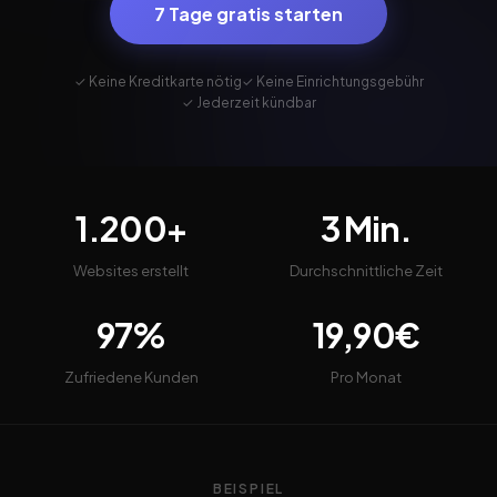
7 Tage gratis starten
✓ Keine Kreditkarte nötig
✓ Keine Einrichtungsgebühr
✓ Jederzeit kündbar
1.200+
3 Min.
Websites erstellt
Durchschnittliche Zeit
97%
19,90€
Zufriedene Kunden
Pro Monat
BEISPIEL