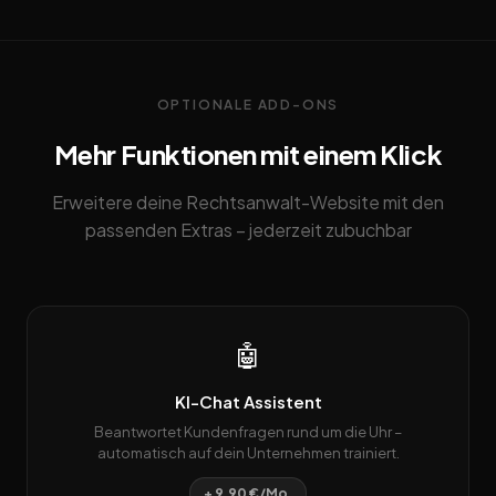
OPTIONALE ADD-ONS
Mehr Funktionen mit einem Klick
Erweitere deine Rechtsanwalt-Website mit den
passenden Extras – jederzeit zubuchbar
🤖
KI-Chat Assistent
Beantwortet Kundenfragen rund um die Uhr –
automatisch auf dein Unternehmen trainiert.
+ 9,90 €/Mo.