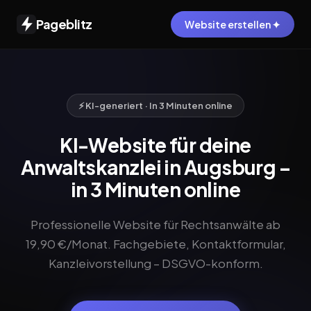
Pageblitz
Website erstellen ✦
⚡ KI-generiert · In 3 Minuten online
KI-Website für deine
Anwaltskanzlei in Augsburg –
in 3 Minuten online
Professionelle Website für Rechtsanwälte ab
19,90 €/Monat. Fachgebiete, Kontaktformular,
Kanzleivorstellung – DSGVO-konform.