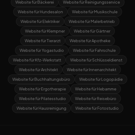
Website für Bäckerei
Website für Reinigungsservice
Website für Hundesalon
Website für Musikschule
Website für Elektriker
Website für Malerbetrieb
Website für Klempner
Website für Gärtner
Website für Tierarzt
Website für Apotheke
Website für Yogastudio
Website für Fahrschule
Website für Kfz-Werkstatt
Website für Schlüsseldienst
Website für Architekt
Website für Innenarchitekt
Website für Buchhaltungsbüro
Website für Logopädie
Website für Ergotherapie
Website für Hebamme
Website für Pilatesstudio
Website für Reisebüro
Website für Hausreinigung
Website für Fotostudio