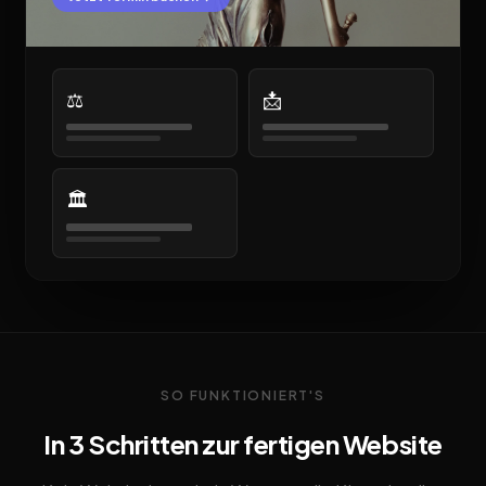
⚖️
📩
🏛️
SO FUNKTIONIERT'S
In 3 Schritten zur fertigen Website