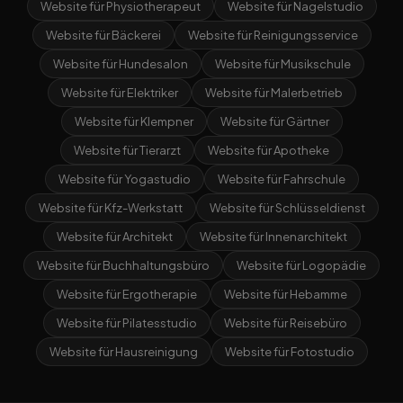
Website für Physiotherapeut
Website für Nagelstudio
Website für Bäckerei
Website für Reinigungsservice
Website für Hundesalon
Website für Musikschule
Website für Elektriker
Website für Malerbetrieb
Website für Klempner
Website für Gärtner
Website für Tierarzt
Website für Apotheke
Website für Yogastudio
Website für Fahrschule
Website für Kfz-Werkstatt
Website für Schlüsseldienst
Website für Architekt
Website für Innenarchitekt
Website für Buchhaltungsbüro
Website für Logopädie
Website für Ergotherapie
Website für Hebamme
Website für Pilatesstudio
Website für Reisebüro
Website für Hausreinigung
Website für Fotostudio