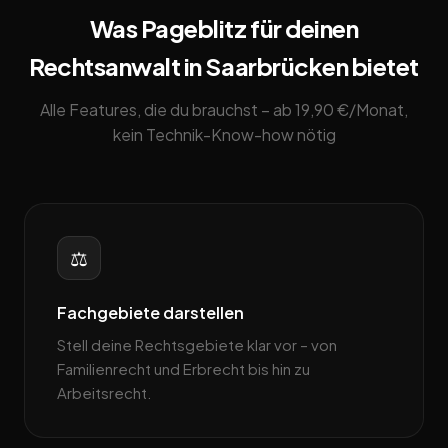
Was Pageblitz für deinen
Rechtsanwalt in Saarbrücken bietet
Alle Features, die du brauchst – ab 19,90 €/Monat,
kein Technik-Know-how nötig
⚖️
Fachgebiete darstellen
Stell deine Rechtsgebiete klar vor – von
Familienrecht und Erbrecht bis hin zu
Arbeitsrecht.