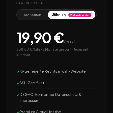
PAGEBLITZ PRO
Jährlich
Monatlich
2 Monate gratis
19,90 €
/Monat
238,80 €/Jahr · 2 Monate gespart · Jederzeit
kündbar.
KI-generierte Rechtsanwalt-Website
SSL-Zertifikat
DSGVO-konformer Datenschutz &
Impressum
Premium Cloud Hosting