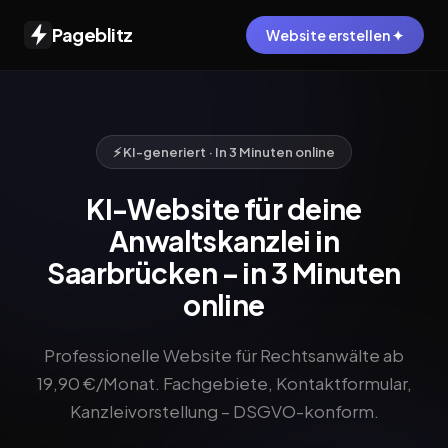
Pageblitz
Website erstellen ✦
⚡ KI-generiert · In 3 Minuten online
KI-Website für deine
Anwaltskanzlei in
Saarbrücken – in 3 Minuten
online
Professionelle Website für Rechtsanwälte ab
19,90 €/Monat. Fachgebiete, Kontaktformular,
Kanzleivorstellung – DSGVO-konform.