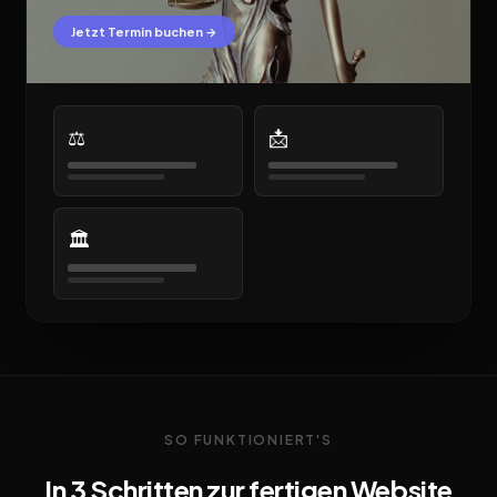
Jetzt Termin buchen →
⚖️
📩
🏛️
SO FUNKTIONIERT'S
In 3 Schritten zur fertigen Website