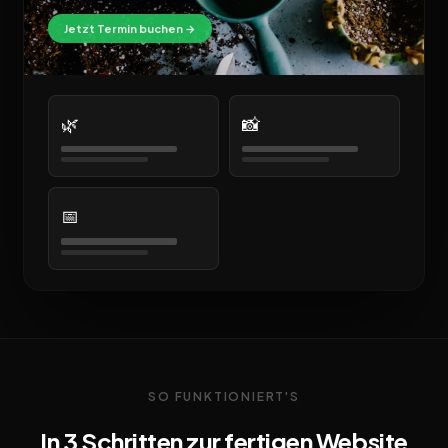
Jetzt Termin buchen →
🌿
📸
📅
SO FUNKTIONIERT'S
In 3 Schritten zur fertigen Website