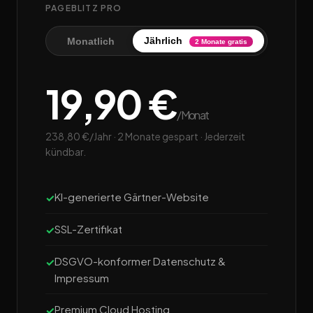
PAGEBLITZ PRO
Jährlich
Monatlich
2 Monate gratis
19,90 €
/Monat
238,80 €/Jahr · 2 Monate gespart · Jederzeit
kündbar.
KI-generierte Gärtner-Website
SSL-Zertifikat
DSGVO-konformer Datenschutz &
Impressum
Premium Cloud Hosting