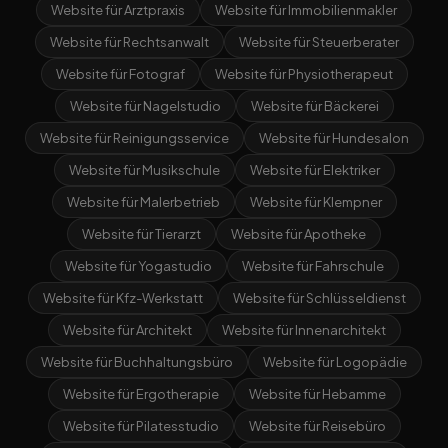
Website für Arztpraxis
Website für Immobilienmakler
Website für Rechtsanwalt
Website für Steuerberater
Website für Fotograf
Website für Physiotherapeut
Website für Nagelstudio
Website für Bäckerei
Website für Reinigungsservice
Website für Hundesalon
Website für Musikschule
Website für Elektriker
Website für Malerbetrieb
Website für Klempner
Website für Tierarzt
Website für Apotheke
Website für Yogastudio
Website für Fahrschule
Website für Kfz-Werkstatt
Website für Schlüsseldienst
Website für Architekt
Website für Innenarchitekt
Website für Buchhaltungsbüro
Website für Logopädie
Website für Ergotherapie
Website für Hebamme
Website für Pilatesstudio
Website für Reisebüro