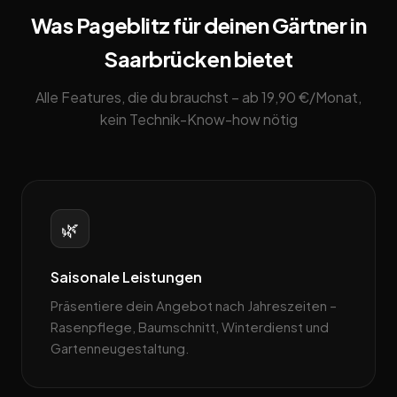
Was Pageblitz für deinen Gärtner in
Saarbrücken bietet
Alle Features, die du brauchst – ab 19,90 €/Monat,
kein Technik-Know-how nötig
🌿
Saisonale Leistungen
Präsentiere dein Angebot nach Jahreszeiten –
Rasenpflege, Baum­schnitt, Winterdienst und
Gartenneugestaltung.