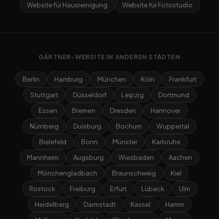
Website für Hausreinigung
Website für Fotostudio
GÄRTNER-WEBSITE IN ANDEREN STÄDTEN
Berlin
Hamburg
München
Köln
Frankfurt
Stuttgart
Düsseldorf
Leipzig
Dortmund
Essen
Bremen
Dresden
Hannover
Nürnberg
Duisburg
Bochum
Wuppertal
Bielefeld
Bonn
Münster
Karlsruhe
Mannheim
Augsburg
Wiesbaden
Aachen
Mönchengladbach
Braunschweig
Kiel
Rostock
Freiburg
Erfurt
Lübeck
Ulm
Heidelberg
Darmstadt
Kassel
Hamm