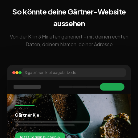
So könnte deine Gärtner-Website
aussehen
Von der KI in 3 Minuten generiert – mit deinen echten
Daten, deinem Namen, deiner Adresse
🔒
gaertner-kiel.pageblitz.de
Gärtner Kiel
Jetzt Termin buchen →