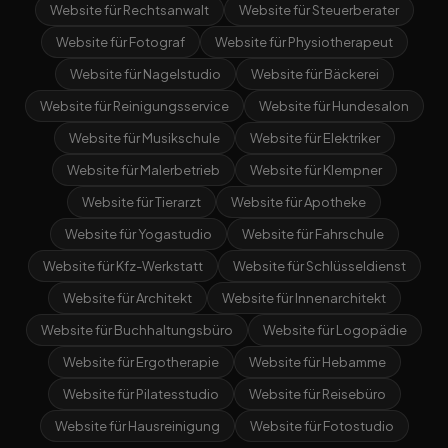
Website für Rechtsanwalt
Website für Steuerberater
Website für Fotograf
Website für Physiotherapeut
Website für Nagelstudio
Website für Bäckerei
Website für Reinigungsservice
Website für Hundesalon
Website für Musikschule
Website für Elektriker
Website für Malerbetrieb
Website für Klempner
Website für Tierarzt
Website für Apotheke
Website für Yogastudio
Website für Fahrschule
Website für Kfz-Werkstatt
Website für Schlüsseldienst
Website für Architekt
Website für Innenarchitekt
Website für Buchhaltungsbüro
Website für Logopädie
Website für Ergotherapie
Website für Hebamme
Website für Pilatesstudio
Website für Reisebüro
Website für Hausreinigung
Website für Fotostudio