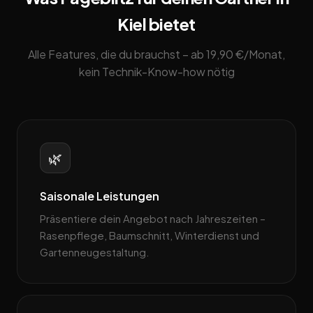
Kiel bietet
Alle Features, die du brauchst – ab 19,90 €/Monat,
kein Technik-Know-how nötig
🌿
Saisonale Leistungen
Präsentiere dein Angebot nach Jahreszeiten –
Rasenpflege, Baum­schnitt, Winterdienst und
Gartenneugestaltung.