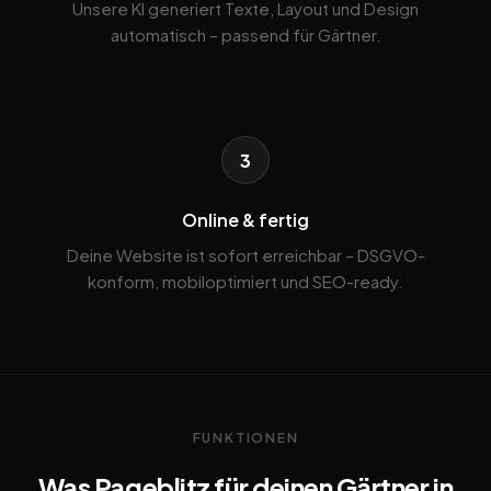
Unsere KI generiert Texte, Layout und Design
automatisch – passend für Gärtner.
3
Online & fertig
Deine Website ist sofort erreichbar – DSGVO-
konform, mobiloptimiert und SEO-ready.
FUNKTIONEN
Was Pageblitz für deinen Gärtner in