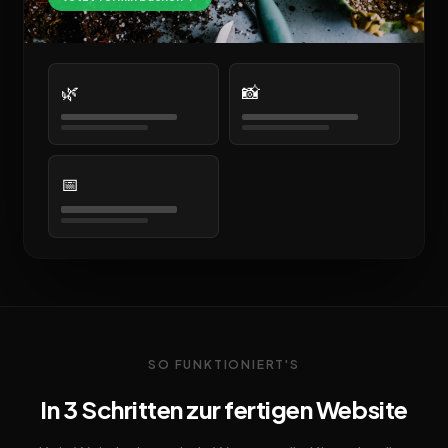
🌿
📸
📅
SO FUNKTIONIERT'S
In 3 Schritten zur fertigen Website