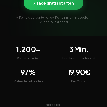
7 Tage gratis starten
✓ Keine Kreditkarte nötig
✓ Keine Einrichtungsgebühr
✓ Jederzeit kündbar
1.200+
3 Min.
Websites erstellt
Durchschnittliche Zeit
97%
19,90€
Zufriedene Kunden
Pro Monat
BEISPIEL