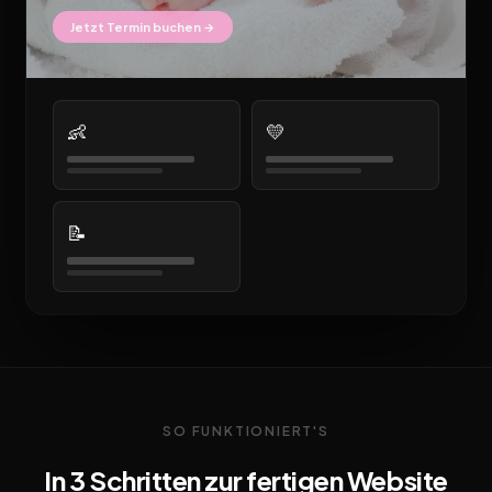
Jetzt Termin buchen →
👶
💛
📝
SO FUNKTIONIERT'S
In 3 Schritten zur fertigen Website