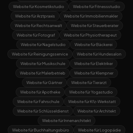
Website für Kosmetikstudio
Website für Fitnessstudio
Website für Arztpraxis
Website für Immobilienmakler
Website für Rechtsanwalt
Website für Steuerberater
Website für Fotograf
Website für Physiotherapeut
Website für Nagelstudio
Website für Bäckerei
Website für Reinigungsservice
Website für Hundesalon
Website für Musikschule
Website für Elektriker
Website für Malerbetrieb
Website für Klempner
Website für Gärtner
Website für Tierarzt
Website für Apotheke
Website für Yogastudio
Website für Fahrschule
Website für Kfz-Werkstatt
Website für Schlüsseldienst
Website für Architekt
Website für Innenarchitekt
Website für Buchhaltungsbüro
Website für Logopädie