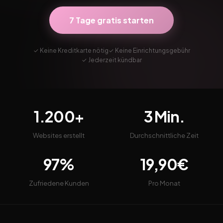
7 Tage gratis starten
✓ Keine Kreditkarte nötig
✓ Keine Einrichtungsgebühr
✓ Jederzeit kündbar
1.200+
3 Min.
Websites erstellt
Durchschnittliche Zeit
97%
19,90€
Zufriedene Kunden
Pro Monat