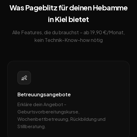
Was Pageblitz für deinen Hebamme
in Kiel bietet
Alle Features, die du brauchst – ab 19,90 €/Monat,
kein Technik-Know-how nötig
👶
Betreuungsangebote
Erkläre dein Angebot –
Geburtsvorbereitungskurse,
Wochenbettbetreuung, Rückbildung und
Stillberatung.