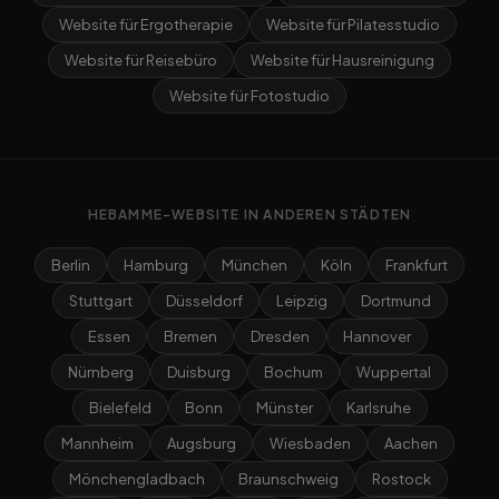
Website für Ergotherapie
Website für Pilatesstudio
Website für Reisebüro
Website für Hausreinigung
Website für Fotostudio
HEBAMME-WEBSITE IN ANDEREN STÄDTEN
Berlin
Hamburg
München
Köln
Frankfurt
Stuttgart
Düsseldorf
Leipzig
Dortmund
Essen
Bremen
Dresden
Hannover
Nürnberg
Duisburg
Bochum
Wuppertal
Bielefeld
Bonn
Münster
Karlsruhe
Mannheim
Augsburg
Wiesbaden
Aachen
Mönchengladbach
Braunschweig
Rostock