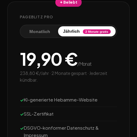
✦ Beliebt
PAGEBLITZ PRO
Jährlich
Monatlich
2 Monate gratis
19,90 €
/Monat
238,80 €/Jahr · 2 Monate gespart · Jederzeit
kündbar.
KI-generierte Hebamme-Website
SSL-Zertifikat
DSGVO-konformer Datenschutz &
Impressum