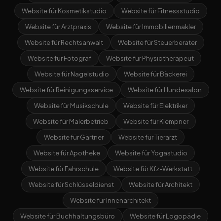
Website für Kosmetikstudio
Website für Fitnessstudio
Website für Arztpraxis
Website für Immobilienmakler
Website für Rechtsanwalt
Website für Steuerberater
Website für Fotograf
Website für Physiotherapeut
Website für Nagelstudio
Website für Bäckerei
Website für Reinigungsservice
Website für Hundesalon
Website für Musikschule
Website für Elektriker
Website für Malerbetrieb
Website für Klempner
Website für Gärtner
Website für Tierarzt
Website für Apotheke
Website für Yogastudio
Website für Fahrschule
Website für Kfz-Werkstatt
Website für Schlüsseldienst
Website für Architekt
Website für Innenarchitekt
Website für Buchhaltungsbüro
Website für Logopädie