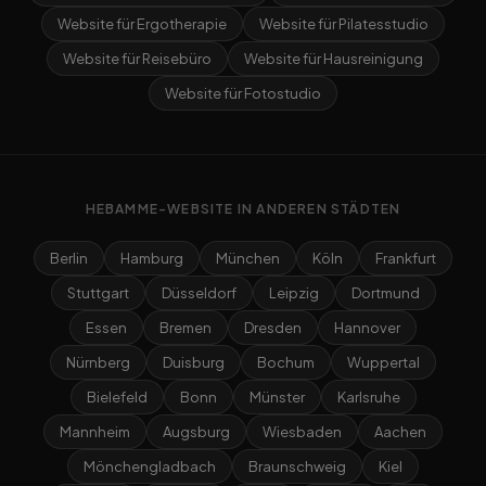
Website für Ergotherapie
Website für Pilatesstudio
Website für Reisebüro
Website für Hausreinigung
Website für Fotostudio
HEBAMME-WEBSITE IN ANDEREN STÄDTEN
Berlin
Hamburg
München
Köln
Frankfurt
Stuttgart
Düsseldorf
Leipzig
Dortmund
Essen
Bremen
Dresden
Hannover
Nürnberg
Duisburg
Bochum
Wuppertal
Bielefeld
Bonn
Münster
Karlsruhe
Mannheim
Augsburg
Wiesbaden
Aachen
Mönchengladbach
Braunschweig
Kiel