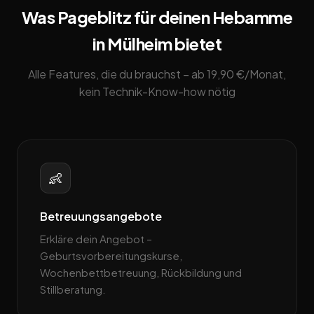
Was Pageblitz für deinen Hebamme
in Mülheim bietet
Alle Features, die du brauchst – ab 19,90 €/Monat,
kein Technik-Know-how nötig
👶
Betreuungsangebote
Erkläre dein Angebot –
Geburtsvorbereitungskurse,
Wochenbettbetreuung, Rückbildung und
Stillberatung.