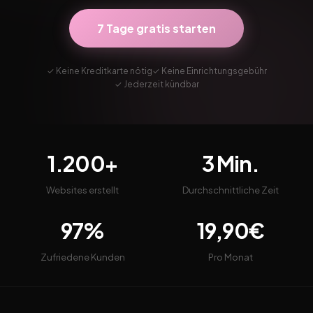
7 Tage gratis starten
✓ Keine Kreditkarte nötig
✓ Keine Einrichtungsgebühr
✓ Jederzeit kündbar
1.200+
3 Min.
Websites erstellt
Durchschnittliche Zeit
97%
19,90€
Zufriedene Kunden
Pro Monat