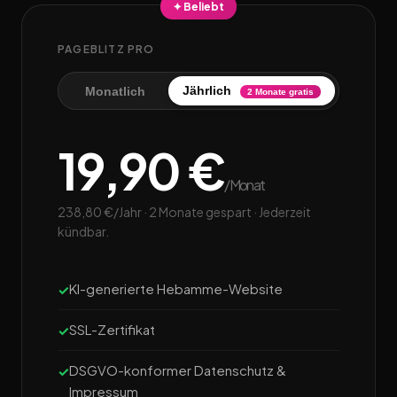
✦ Beliebt
PAGEBLITZ PRO
Jährlich
Monatlich
2 Monate gratis
19,90 €
/Monat
238,80 €/Jahr · 2 Monate gespart · Jederzeit
kündbar.
KI-generierte Hebamme-Website
SSL-Zertifikat
DSGVO-konformer Datenschutz &
Impressum