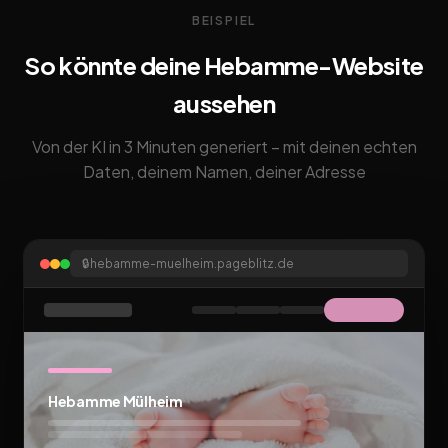
BEISPIEL
So könnte deine Hebamme-Website
aussehen
Von der KI in 3 Minuten generiert – mit deinen echten
Daten, deinem Namen, deiner Adresse
🔒
hebamme-muelheim.pageblitz.de
Hebamme Mülheim