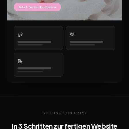
Jetzt Termin buchen →
👶
💛
📝
SO FUNKTIONIERT'S
In 3 Schritten zur fertigen Website