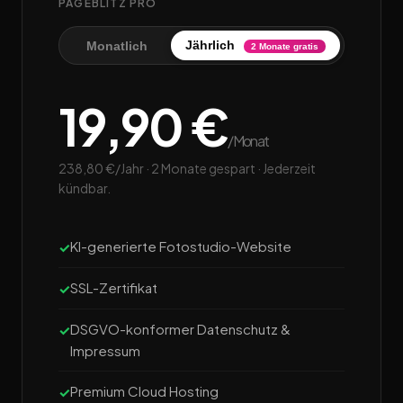
PAGEBLITZ PRO
Jährlich
Monatlich
2 Monate gratis
19,90 €
/Monat
238,80 €/Jahr · 2 Monate gespart · Jederzeit
kündbar.
KI-generierte Fotostudio-Website
SSL-Zertifikat
DSGVO-konformer Datenschutz &
Impressum
Premium Cloud Hosting