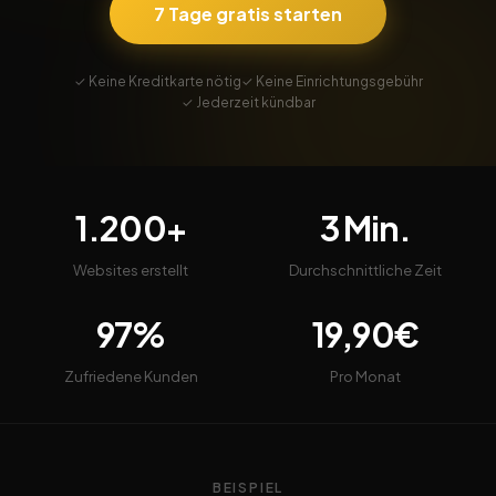
7 Tage gratis starten
✓ Keine Kreditkarte nötig
✓ Keine Einrichtungsgebühr
✓ Jederzeit kündbar
1.200+
3 Min.
Websites erstellt
Durchschnittliche Zeit
97%
19,90€
Zufriedene Kunden
Pro Monat
BEISPIEL