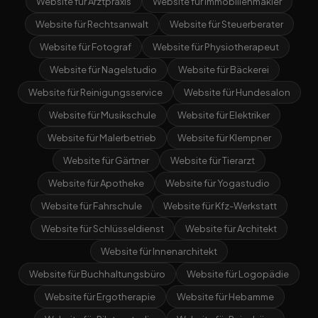
Website für Arztpraxis
Website für Immobilienmakler
Website für Rechtsanwalt
Website für Steuerberater
Website für Fotograf
Website für Physiotherapeut
Website für Nagelstudio
Website für Bäckerei
Website für Reinigungsservice
Website für Hundesalon
Website für Musikschule
Website für Elektriker
Website für Malerbetrieb
Website für Klempner
Website für Gärtner
Website für Tierarzt
Website für Apotheke
Website für Yogastudio
Website für Fahrschule
Website für Kfz-Werkstatt
Website für Schlüsseldienst
Website für Architekt
Website für Innenarchitekt
Website für Buchhaltungsbüro
Website für Logopädie
Website für Ergotherapie
Website für Hebamme