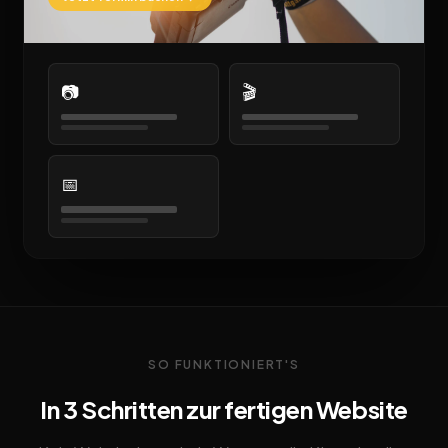
📷
🎬
📅
SO FUNKTIONIERT'S
In 3 Schritten zur fertigen Website