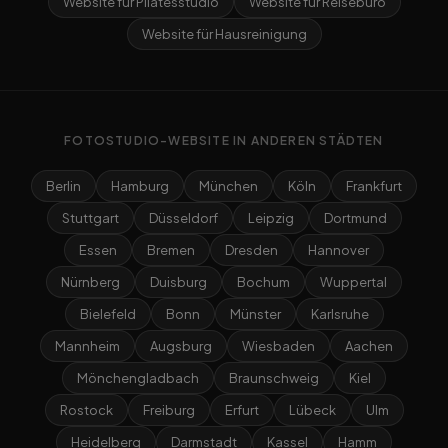
Website für Pilatesstudio
Website für Reisebüro
Website für Hausreinigung
FOTOSTUDIO-WEBSITE IN ANDEREN STÄDTEN
Berlin
Hamburg
München
Köln
Frankfurt
Stuttgart
Düsseldorf
Leipzig
Dortmund
Essen
Bremen
Dresden
Hannover
Nürnberg
Duisburg
Bochum
Wuppertal
Bielefeld
Bonn
Münster
Karlsruhe
Mannheim
Augsburg
Wiesbaden
Aachen
Mönchengladbach
Braunschweig
Kiel
Rostock
Freiburg
Erfurt
Lübeck
Ulm
Heidelberg
Darmstadt
Kassel
Hamm