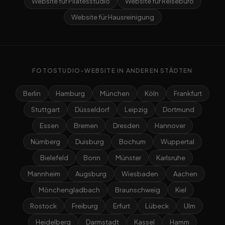
Website für Pilatesstudio
Website für Reisebüro
Website für Hausreinigung
FOTOSTUDIO-WEBSITE IN ANDEREN STÄDTEN
Berlin
Hamburg
München
Köln
Frankfurt
Stuttgart
Düsseldorf
Leipzig
Dortmund
Essen
Bremen
Dresden
Hannover
Nürnberg
Duisburg
Bochum
Wuppertal
Bielefeld
Bonn
Münster
Karlsruhe
Mannheim
Augsburg
Wiesbaden
Aachen
Mönchengladbach
Braunschweig
Kiel
Rostock
Freiburg
Erfurt
Lübeck
Ulm
Heidelberg
Darmstadt
Kassel
Hamm