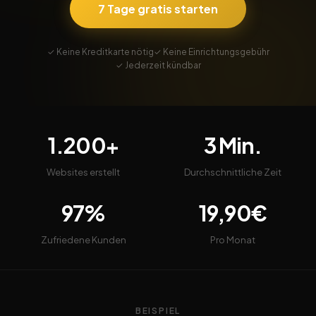
7 Tage gratis starten
✓ Keine Kreditkarte nötig
✓ Keine Einrichtungsgebühr
✓ Jederzeit kündbar
1.200+
3 Min.
Websites erstellt
Durchschnittliche Zeit
97%
19,90€
Zufriedene Kunden
Pro Monat
BEISPIEL