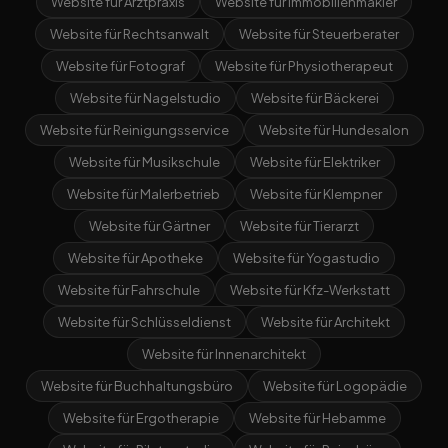
Website für Arztpraxis
Website für Immobilienmakler
Website für Rechtsanwalt
Website für Steuerberater
Website für Fotograf
Website für Physiotherapeut
Website für Nagelstudio
Website für Bäckerei
Website für Reinigungsservice
Website für Hundesalon
Website für Musikschule
Website für Elektriker
Website für Malerbetrieb
Website für Klempner
Website für Gärtner
Website für Tierarzt
Website für Apotheke
Website für Yogastudio
Website für Fahrschule
Website für Kfz-Werkstatt
Website für Schlüsseldienst
Website für Architekt
Website für Innenarchitekt
Website für Buchhaltungsbüro
Website für Logopädie
Website für Ergotherapie
Website für Hebamme