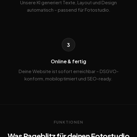
Unsere KI generiert Texte, Layout und Design
automatisch – passend für Fotostudio.
3
Online & fertig
Deine Website ist sofort erreichbar – DSGVO-
konform, mobiloptimiert und SEO-ready.
FUNKTIONEN
Was Pageblitz für deinen Fotostudio