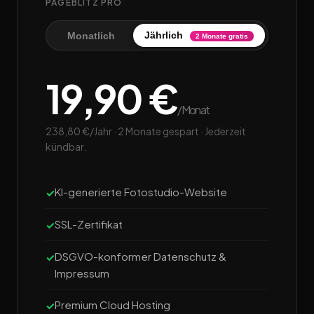
PAGEBLITZ PRO
Jährlich
Monatlich
2 Monate gratis
19,90 €
/Monat
238,80 €/Jahr · 2 Monate gespart · Jederzeit
kündbar.
KI-generierte Fotostudio-Website
SSL-Zertifikat
DSGVO-konformer Datenschutz &
Impressum
Premium Cloud Hosting