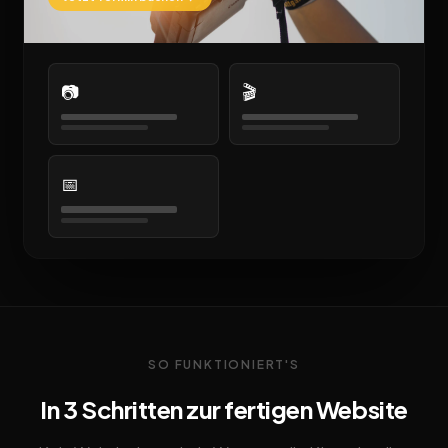
📷
🎬
📅
SO FUNKTIONIERT'S
In 3 Schritten zur fertigen Website