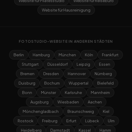
Website für Pilatesstudio
Website für Reisebüro
Website für Hausreinigung
FOTOSTUDIO-WEBSITE IN ANDEREN STÄDTEN
Berlin
Hamburg
München
Köln
Frankfurt
Stuttgart
Düsseldorf
Leipzig
Essen
Bremen
Dresden
Hannover
Nürnberg
Duisburg
Bochum
Wuppertal
Bielefeld
Bonn
Münster
Karlsruhe
Mannheim
Augsburg
Wiesbaden
Aachen
Mönchengladbach
Braunschweig
Kiel
Rostock
Freiburg
Erfurt
Lübeck
Ulm
Heidelberg
Darmstadt
Kassel
Hamm