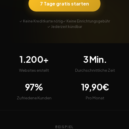
7 Tage gratis starten
✓ Keine Kreditkarte nötig
✓ Keine Einrichtungsgebühr
✓ Jederzeit kündbar
1.200+
3 Min.
Websites erstellt
Durchschnittliche Zeit
97%
19,90€
Zufriedene Kunden
Pro Monat
BEISPIEL