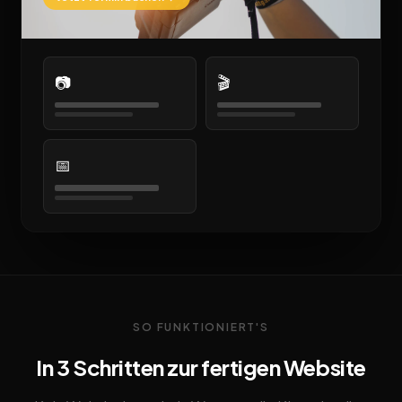
📷
🎬
📅
SO FUNKTIONIERT'S
In 3 Schritten zur fertigen Website