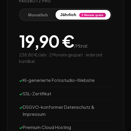
PAGEBLITZ PRO
Jährlich
Monatlich
2 Monate gratis
19,90 €
/Monat
238,80 €/Jahr · 2 Monate gespart · Jederzeit
kündbar.
KI-generierte Fotostudio-Website
SSL-Zertifikat
DSGVO-konformer Datenschutz &
Impressum
Premium Cloud Hosting