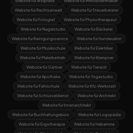
Website für Arztpraxis
Website für Immobilienmakler
Website für Rechtsanwalt
Website für Steuerberater
Website für Fotograf
Website für Physiotherapeut
Website für Nagelstudio
Website für Bäckerei
Website für Reinigungsservice
Website für Hundesalon
Website für Musikschule
Website für Elektriker
Website für Malerbetrieb
Website für Klempner
Website für Gärtner
Website für Tierarzt
Website für Apotheke
Website für Yogastudio
Website für Fahrschule
Website für Kfz-Werkstatt
Website für Schlüsseldienst
Website für Architekt
Website für Innenarchitekt
Website für Buchhaltungsbüro
Website für Logopädie
Website für Ergotherapie
Website für Hebamme