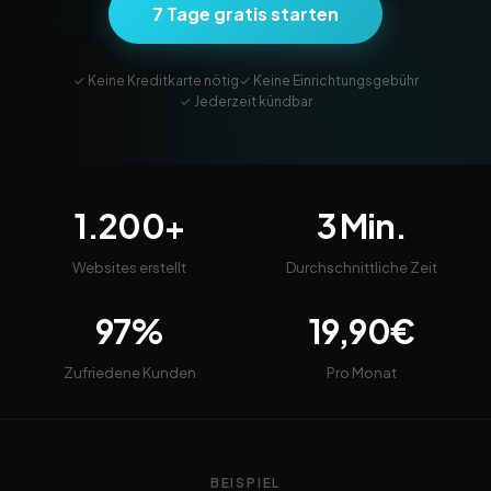
7 Tage gratis starten
✓ Keine Kreditkarte nötig
✓ Keine Einrichtungsgebühr
✓ Jederzeit kündbar
1.200+
3 Min.
Websites erstellt
Durchschnittliche Zeit
97%
19,90€
Zufriedene Kunden
Pro Monat
BEISPIEL