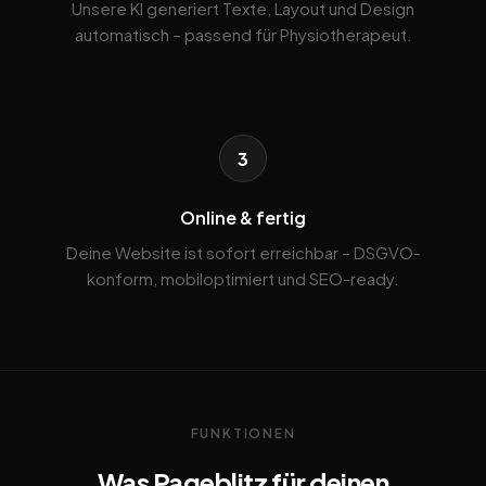
Unsere KI generiert Texte, Layout und Design
automatisch – passend für Physiotherapeut.
3
Online & fertig
Deine Website ist sofort erreichbar – DSGVO-
konform, mobiloptimiert und SEO-ready.
FUNKTIONEN
Was Pageblitz für deinen