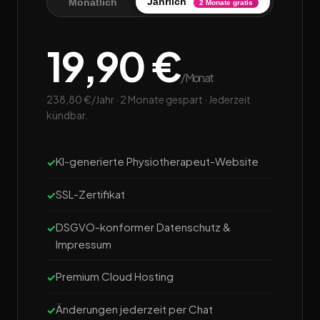
Jährlich
Monatlich
2 Monate gratis
19,90 €
/Monat
238,80 €/Jahr · 2 Monate gespart · Jederzeit
kündbar.
KI-generierte Physiotherapeut-Website
SSL-Zertifikat
DSGVO-konformer Datenschutz &
Impressum
Premium Cloud Hosting
Änderungen jederzeit per Chat