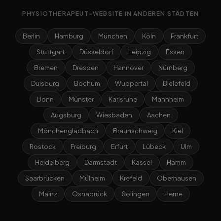
PHYSIOTHERAPEUT-WEBSITE IN ANDEREN STÄDTEN
Berlin
Hamburg
München
Köln
Frankfurt
Stuttgart
Düsseldorf
Leipzig
Essen
Bremen
Dresden
Hannover
Nürnberg
Duisburg
Bochum
Wuppertal
Bielefeld
Bonn
Münster
Karlsruhe
Mannheim
Augsburg
Wiesbaden
Aachen
Mönchengladbach
Braunschweig
Kiel
Rostock
Freiburg
Erfurt
Lübeck
Ulm
Heidelberg
Darmstadt
Kassel
Hamm
Saarbrücken
Mülheim
Krefeld
Oberhausen
Mainz
Osnabrück
Solingen
Herne