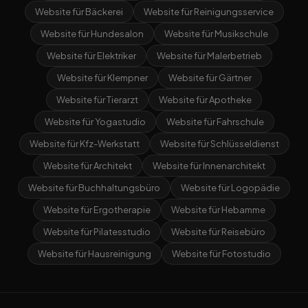
Website für Bäckerei
Website für Reinigungsservice
Website für Hundesalon
Website für Musikschule
Website für Elektriker
Website für Malerbetrieb
Website für Klempner
Website für Gärtner
Website für Tierarzt
Website für Apotheke
Website für Yogastudio
Website für Fahrschule
Website für Kfz-Werkstatt
Website für Schlüsseldienst
Website für Architekt
Website für Innenarchitekt
Website für Buchhaltungsbüro
Website für Logopädie
Website für Ergotherapie
Website für Hebamme
Website für Pilatesstudio
Website für Reisebüro
Website für Hausreinigung
Website für Fotostudio