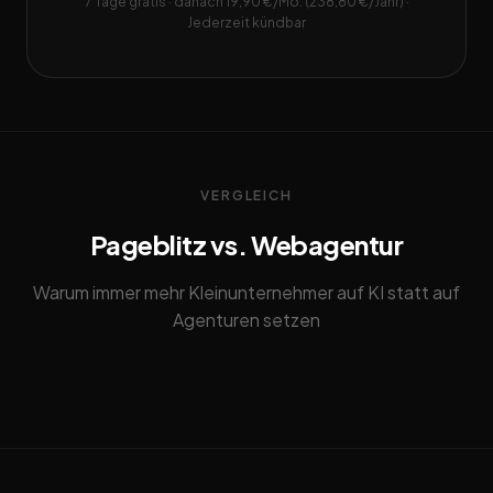
7 Tage gratis · danach 19,90 €/Mo. (238,80 €/Jahr) ·
Jederzeit kündbar
VERGLEICH
Pageblitz vs. Webagentur
Warum immer mehr Kleinunternehmer auf KI statt auf
Agenturen setzen