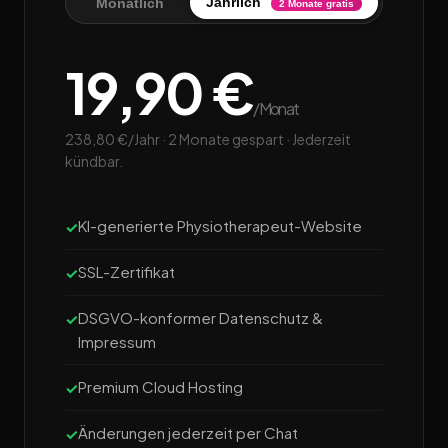
Jährlich
Monatlich
2 Monate gratis
19,90 €
/Monat
238,80 €/Jahr · 2 Monate gespart · Jederzeit
kündbar.
KI-generierte Physiotherapeut-Website
SSL-Zertifikat
DSGVO-konformer Datenschutz &
Impressum
Premium Cloud Hosting
Änderungen jederzeit per Chat