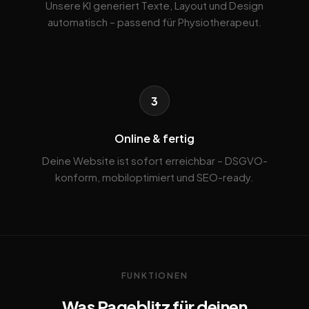
Unsere KI generiert Texte, Layout und Design
automatisch – passend für Physiotherapeut.
3
Online & fertig
Deine Website ist sofort erreichbar – DSGVO-
konform, mobiloptimiert und SEO-ready.
FUNKTIONEN
Was Pageblitz für deinen