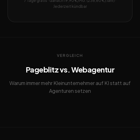
7 Tage gratis · danach 19,90 €/Mo. (238,80 €/Jahr) ·
Jederzeit kündbar
VERGLEICH
Pageblitz vs. Webagentur
Warum immer mehr Kleinunternehmer auf KI statt auf
Agenturen setzen