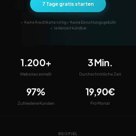
7 Tage gratis starten
✓ Keine Kreditkarte nötig
✓ Keine Einrichtungsgebühr
✓ Jederzeit kündbar
1.200+
3 Min.
Websites erstellt
Durchschnittliche Zeit
97%
19,90€
Zufriedene Kunden
Pro Monat
BEISPIEL