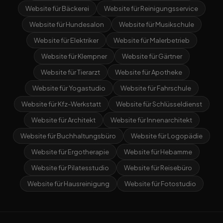
Website für Bäckerei
Website für Reinigungsservice
Website für Hundesalon
Website für Musikschule
Website für Elektriker
Website für Malerbetrieb
Website für Klempner
Website für Gärtner
Website für Tierarzt
Website für Apotheke
Website für Yogastudio
Website für Fahrschule
Website für Kfz-Werkstatt
Website für Schlüsseldienst
Website für Architekt
Website für Innenarchitekt
Website für Buchhaltungsbüro
Website für Logopädie
Website für Ergotherapie
Website für Hebamme
Website für Pilatesstudio
Website für Reisebüro
Website für Hausreinigung
Website für Fotostudio