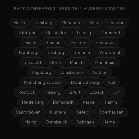
PHYSIOTHERAPEUT-WEBSITE IN ANDEREN STÄDTEN
Berlin
Hamburg
München
Köln
Frankfurt
Stuttgart
Düsseldorf
Leipzig
Dortmund
Essen
Bremen
Dresden
Hannover
Nürnberg
Duisburg
Bochum
Wuppertal
Bielefeld
Bonn
Münster
Mannheim
Augsburg
Wiesbaden
Aachen
Mönchengladbach
Braunschweig
Kiel
Rostock
Freiburg
Erfurt
Lübeck
Ulm
Heidelberg
Darmstadt
Kassel
Hamm
Saarbrücken
Mülheim
Krefeld
Oberhausen
Mainz
Osnabrück
Solingen
Herne