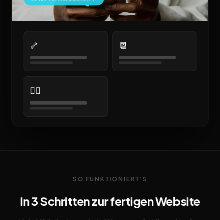
🦴
📆
👩‍⚕️
SO FUNKTIONIERT'S
In 3 Schritten zur fertigen Website