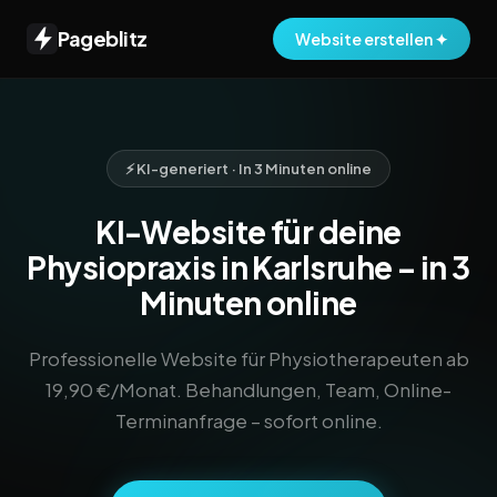
Pageblitz
Website erstellen ✦
⚡ KI-generiert · In 3 Minuten online
KI-Website für deine
Physiopraxis in Karlsruhe – in 3
Minuten online
Professionelle Website für Physiotherapeuten ab
19,90 €/Monat. Behandlungen, Team, Online-
Terminanfrage – sofort online.