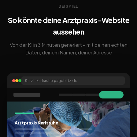
BEISPIEL
So könnte deine Arztpraxis-Website
aussehen
Von der KI in 3 Minuten generiert – mit deinen echten
Daten, deinem Namen, deiner Adresse
🔒
arzt-karlsruhe.pageblitz.de
Arztpraxis Karlsruhe