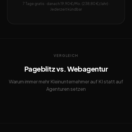
7 Tage gratis · danach 19,90 €/Mo. (238,80 €/Jahr) ·
Jederzeit kündbar
VERGLEICH
Pageblitz vs. Webagentur
Warum immer mehr Kleinunternehmer auf KI statt auf
Agenturen setzen