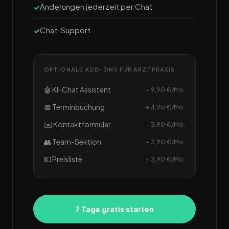
Änderungen jederzeit per Chat
Chat-Support
OPTIONALE ADD-ONS FÜR ARZTPRAXIS
🤖 KI-Chat Assistent
+ 9,90 €/Mo.
📅 Terminbuchung
+ 4,90 €/Mo.
✉️ Kontaktformular
+ 3,90 €/Mo.
👥 Team-Sektion
+ 3,90 €/Mo.
💶 Preisliste
+ 3,90 €/Mo.
7 Tage gratis starten