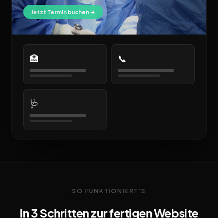
Jetzt Termin buchen →
🏥
📞
🩺
SO FUNKTIONIERT'S
In 3 Schritten zur fertigen Website