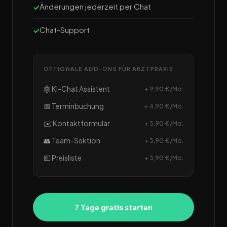
Änderungen jederzeit per Chat
Chat-Support
OPTIONALE ADD-ONS FÜR ARZTPRAXIS
🤖 KI-Chat Assistent
+ 9,90 €/Mo.
📅 Terminbuchung
+ 4,90 €/Mo.
✉️ Kontaktformular
+ 3,90 €/Mo.
👥 Team-Sektion
+ 3,90 €/Mo.
💶 Preisliste
+ 3,90 €/Mo.
7 Tage gratis starten