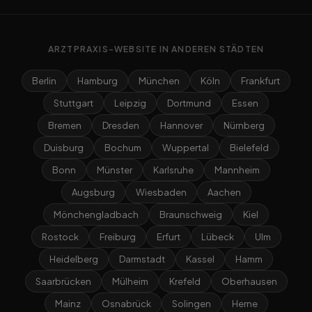
ARZTPRAXIS-WEBSITE IN ANDEREN STÄDTEN
Berlin
Hamburg
München
Köln
Frankfurt
Stuttgart
Leipzig
Dortmund
Essen
Bremen
Dresden
Hannover
Nürnberg
Duisburg
Bochum
Wuppertal
Bielefeld
Bonn
Münster
Karlsruhe
Mannheim
Augsburg
Wiesbaden
Aachen
Mönchengladbach
Braunschweig
Kiel
Rostock
Freiburg
Erfurt
Lübeck
Ulm
Heidelberg
Darmstadt
Kassel
Hamm
Saarbrücken
Mülheim
Krefeld
Oberhausen
Mainz
Osnabrück
Solingen
Herne