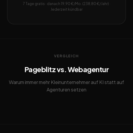
7 Tage gratis · danach 19,90 €/Mo. (238,80 €/Jahr) ·
Jederzeit kündbar
VERGLEICH
Pageblitz vs. Webagentur
Warum immer mehr Kleinunternehmer auf KI statt auf
Agenturen setzen