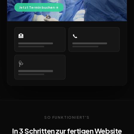
Jetzt Termin buchen →
🏥
📞
🩺
SO FUNKTIONIERT'S
In 3 Schritten zur fertigen Website