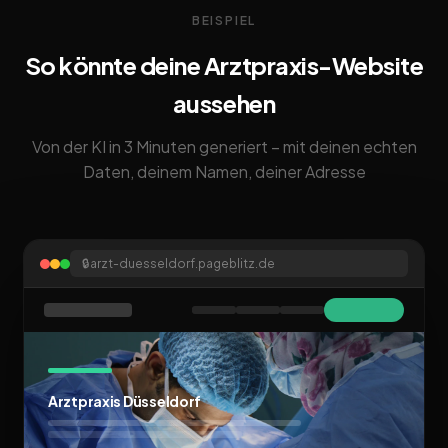
BEISPIEL
So könnte deine Arztpraxis-Website
aussehen
Von der KI in 3 Minuten generiert – mit deinen echten
Daten, deinem Namen, deiner Adresse
🔒
arzt-duesseldorf.pageblitz.de
Arztpraxis Düsseldorf