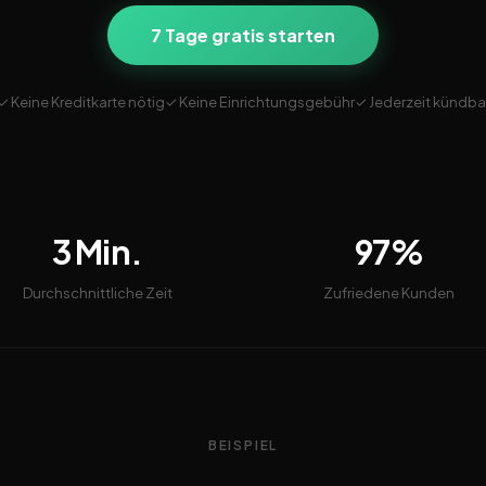
7 Tage gratis starten
✓ Keine Kreditkarte nötig
✓ Keine Einrichtungsgebühr
✓ Jederzeit kündba
3 Min.
97%
Durchschnittliche Zeit
Zufriedene Kunden
BEISPIEL