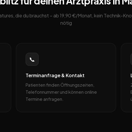
itz für deinen Arztpraxis in M
eatures, die du brauchst – ab 19,90 €/Monat, kein Technik-K
nötig
📞
Terminanfrage & Kontakt
Patienten finden Öffnungszeiten,
Telefonnummer und können online
Termine anfragen.