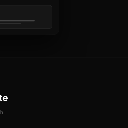
te
ch