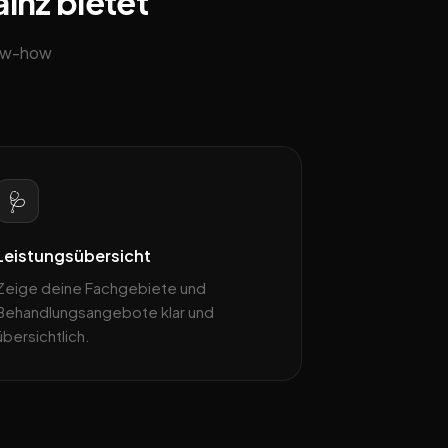
ainz bietet
now-how
🩺
Leistungsübersicht
Zeige deine Fachgebiete und
Behandlungsangebote klar und
übersichtlich.