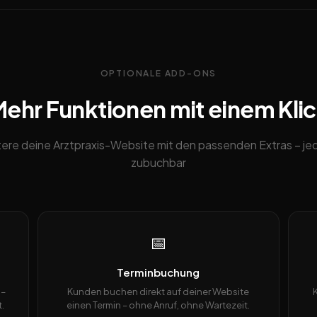
OPTIONALE ADD-ONS
ehr Funktionen mit einem Kli
ere deine Arztpraxis-Website mit den passenden Extras – je
zubuchbar
📅
Terminbuchung
 –
Kunden buchen direkt auf deiner Website
.
einen Termin – ohne Anruf, ohne Wartezeit.