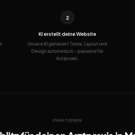
2
KI erstellt deine Website
n
Unsere KI generiert Texte, Layout und
Design automatisch – passend für
Arztpraxis.
FUNKTIONEN