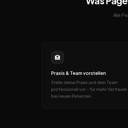
Was Pagebl
Alle F
🏥
Praxis & Team vorstellen
Stelle deine Praxis und dein Team
professionell vor – für mehr Vertrauen
bei neuen Patienten.