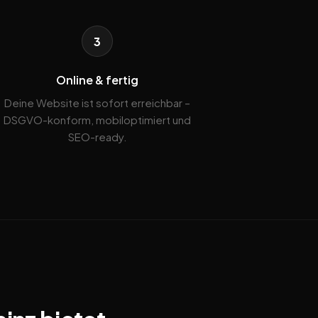
3
Online & fertig
Deine Website ist sofort erreichbar –
DSGVO-konform, mobiloptimiert und
SEO-ready.