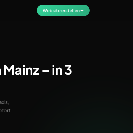
Website erstellen ✦
 Mainz – in 3
xis,
ofort