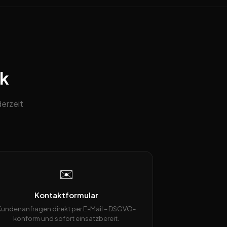
ck
derzeit
✉️
Kontaktformular
Kundenanfragen direkt per E-Mail – DSGVO-
konform und sofort einsatzbereit.