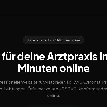
⚡ KI-generiert · In 3 Minuten online
ür deine Arztpraxis in
Minuten online
fessionelle Website für Arztpraxen ab 19,90 €/Monat. Pra
, Leistungen, Öffnungszeiten – DSGVO-konform und s
online.