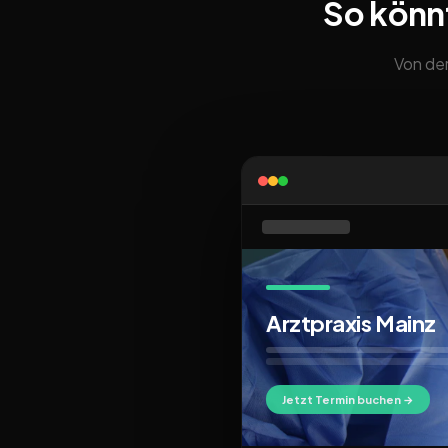
So könn
Von der
Arztpraxis Mainz
Jetzt Termin buchen →