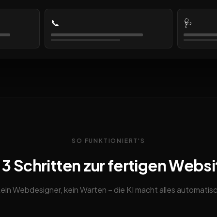
📞
🩺
SO FUNKTIONIERT'S
n 3 Schritten zur fertigen Websi
ein Webdesigner, kein Warten – die KI macht alles automatis