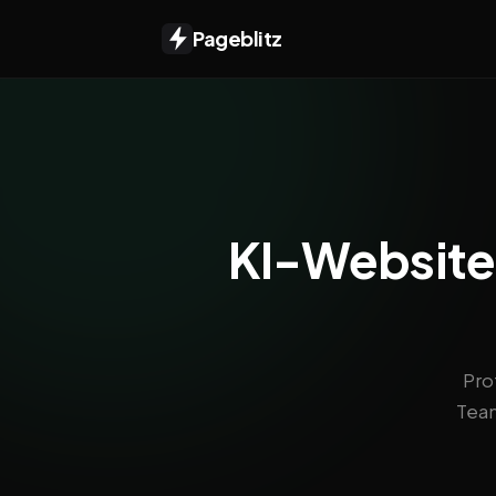
Pageblitz
KI-Website f
Pro
Team