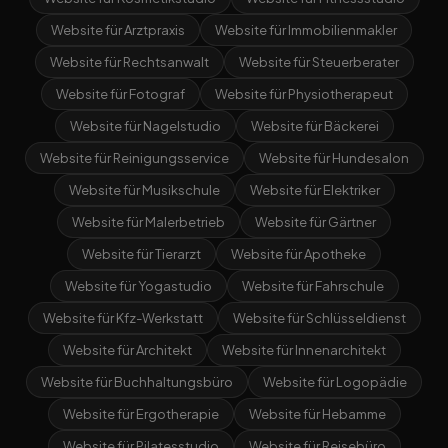
Website für Arztpraxis
Website für Immobilienmakler
Website für Rechtsanwalt
Website für Steuerberater
Website für Fotograf
Website für Physiotherapeut
Website für Nagelstudio
Website für Bäckerei
Website für Reinigungsservice
Website für Hundesalon
Website für Musikschule
Website für Elektriker
Website für Malerbetrieb
Website für Gärtner
Website für Tierarzt
Website für Apotheke
Website für Yogastudio
Website für Fahrschule
Website für Kfz-Werkstatt
Website für Schlüsseldienst
Website für Architekt
Website für Innenarchitekt
Website für Buchhaltungsbüro
Website für Logopädie
Website für Ergotherapie
Website für Hebamme
Website für Pilatesstudio
Website für Reisebüro