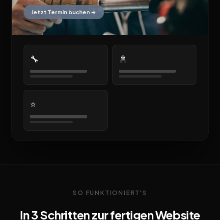
Jetzt Termin buchen →
🔧
🚿
⭐
SO FUNKTIONIERT'S
In 3 Schritten zur fertigen Website