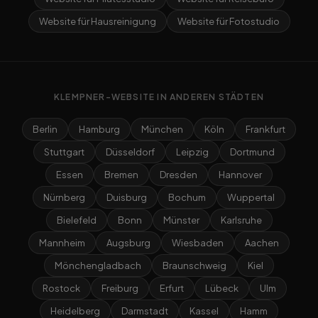
Website für Hausreinigung
Website für Fotostudio
KLEMPNER-WEBSITE IN ANDEREN STÄDTEN
Berlin
Hamburg
München
Köln
Frankfurt
Stuttgart
Düsseldorf
Leipzig
Dortmund
Essen
Bremen
Dresden
Hannover
Nürnberg
Duisburg
Bochum
Wuppertal
Bielefeld
Bonn
Münster
Karlsruhe
Mannheim
Augsburg
Wiesbaden
Aachen
Mönchengladbach
Braunschweig
Kiel
Rostock
Freiburg
Erfurt
Lübeck
Ulm
Heidelberg
Darmstadt
Kassel
Hamm