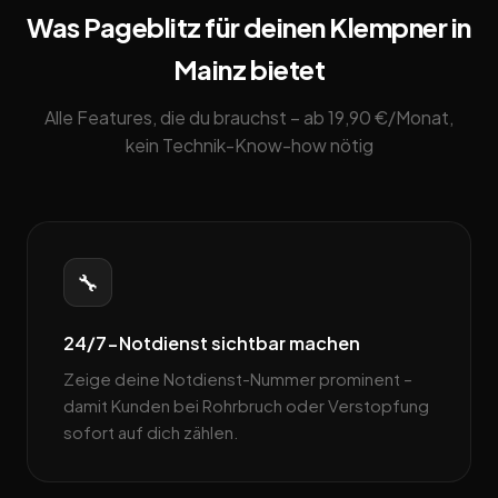
Was Pageblitz für deinen Klempner in
Mainz bietet
Alle Features, die du brauchst – ab 19,90 €/Monat,
kein Technik-Know-how nötig
🔧
24/7-Notdienst sichtbar machen
Zeige deine Notdienst-Nummer prominent –
damit Kunden bei Rohrbruch oder Verstopfung
sofort auf dich zählen.