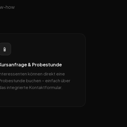
now-how
📱
Kursanfrage & Probestunde
Interessenten können direkt eine
Probestunde buchen – einfach über
das integrierte Kontaktformular.