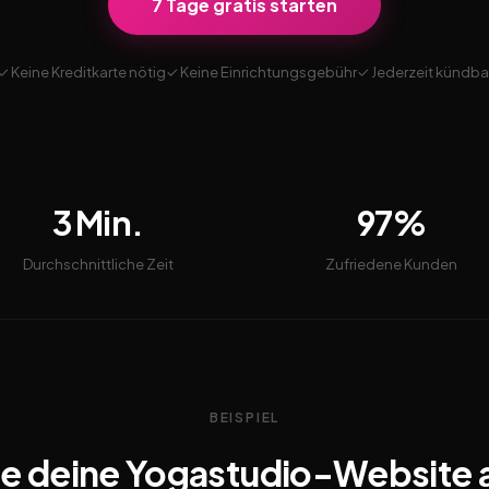
7 Tage gratis starten
✓ Keine Kreditkarte nötig
✓ Keine Einrichtungsgebühr
✓ Jederzeit kündba
3 Min.
97%
Durchschnittliche Zeit
Zufriedene Kunden
BEISPIEL
e deine Yogastudio-Website