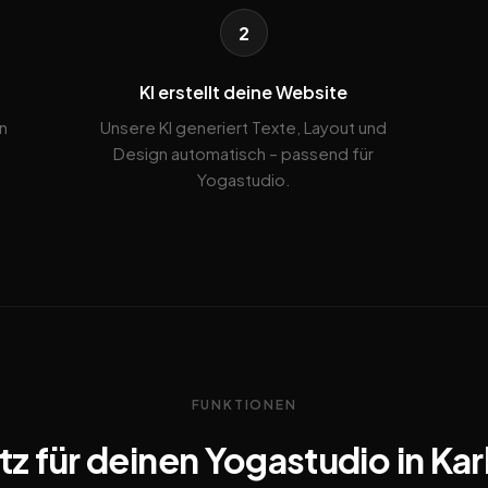
2
KI erstellt deine Website
n
Unsere KI generiert Texte, Layout und
Design automatisch – passend für
Yogastudio.
FUNKTIONEN
z für deinen Yogastudio in Kar