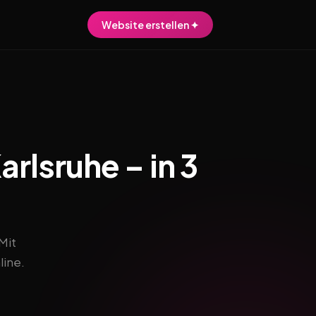
Website erstellen ✦
rlsruhe – in 3
Mit
line.