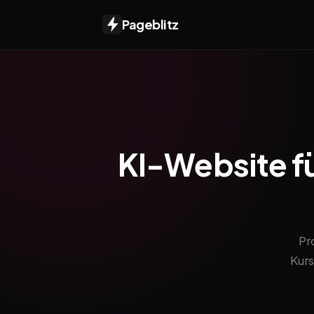
Pageblitz
KI-Website fü
Pr
Kurs