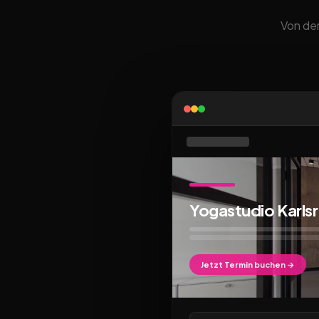
Von der
Yogastudio Karls
Jetzt Termin buchen →