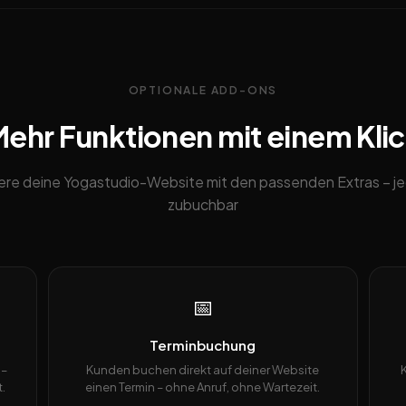
OPTIONALE ADD-ONS
ehr Funktionen mit einem Kli
ere deine Yogastudio-Website mit den passenden Extras – je
zubuchbar
📅
Terminbuchung
 –
Kunden buchen direkt auf deiner Website
.
einen Termin – ohne Anruf, ohne Wartezeit.