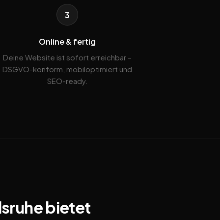
3
Online & fertig
Deine Website ist sofort erreichbar –
DSGVO-konform, mobiloptimiert und
SEO-ready.
lsruhe bietet