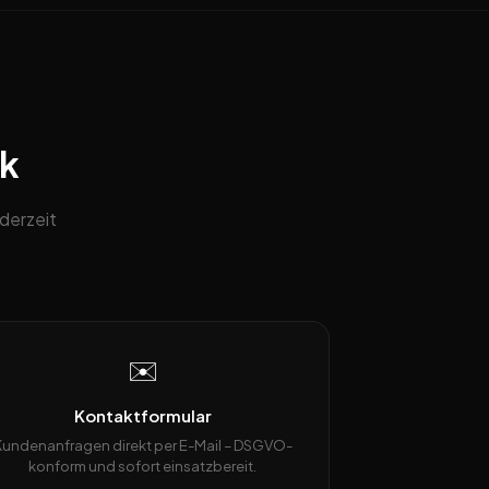
ck
derzeit
✉️
Kontaktformular
Kundenanfragen direkt per E-Mail – DSGVO-
konform und sofort einsatzbereit.