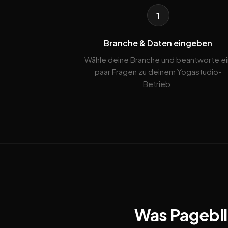
1
Branche & Daten eingeben
Wähle deine Branche und beantworte ei
paar Fragen zu deinem Yogastudio-
Betrieb.
Was Pageblit