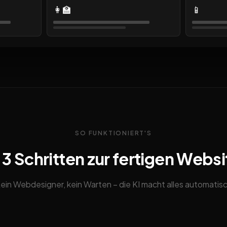
👩‍🏫
📱
SO FUNKTIONIERT'S
n 3 Schritten zur fertigen Websi
ein Webdesigner, kein Warten – die KI macht alles automatis