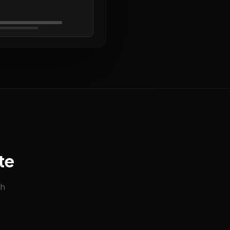
te
ch