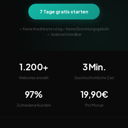
7 Tage gratis starten
✓ Keine Kreditkarte nötig
✓ Keine Einrichtungsgebühr
✓ Jederzeit kündbar
1.200+
3 Min.
Websites erstellt
Durchschnittliche Zeit
97%
19,90€
Zufriedene Kunden
Pro Monat