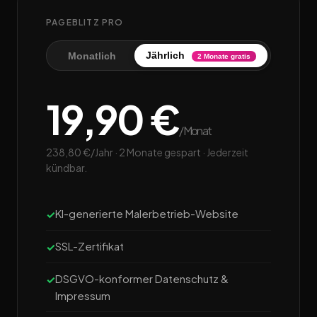
PAGEBLITZ PRO
Jährlich
Monatlich
2 Monate gratis
19,90 €
/Monat
238,80 €/Jahr · 2 Monate gespart · Jederzeit
kündbar.
KI-generierte Malerbetrieb-Website
SSL-Zertifikat
DSGVO-konformer Datenschutz &
Impressum