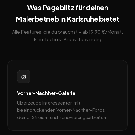
Was Pageblitz für deinen
Malerbetrieb in Karlsruhe bietet
Alle Features, die du brauchst – ab 19,90 €/Monat,
kein Technik-Know-how nötig
🎨
Vorher-Nachher-Galerie
Überzeuge Interessenten mit
beeindruckenden Vorher-Nachher-Fotos
deiner Streich- und Renovierungsarbeiten.