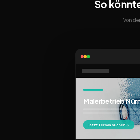
So könnt
Von der
Malerbetrieb Nür
Jetzt Termin buchen →