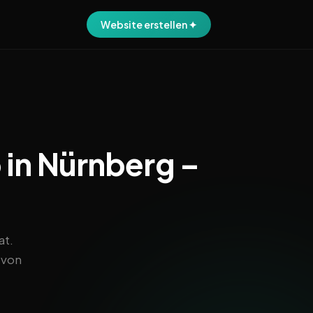
Website erstellen ✦
 in Nürnberg –
at.
 von