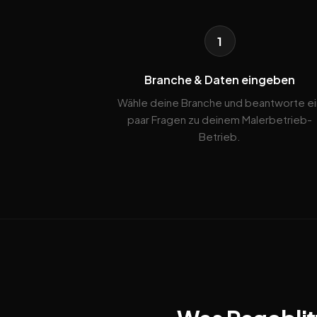
1
Branche & Daten eingeben
Wähle deine Branche und beantworte ei
paar Fragen zu deinem Malerbetrieb-
Betrieb.