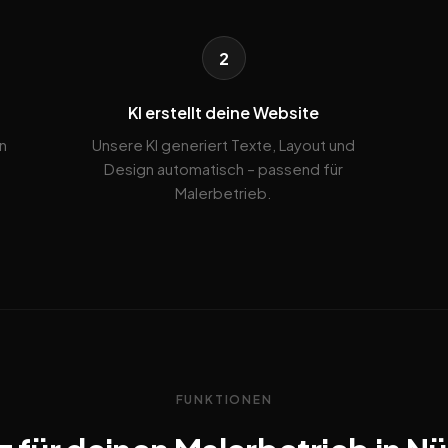
2
KI erstellt deine Website
n
Unsere KI generiert Texte, Layout und
Design automatisch – passend für
Malerbetrieb.
FUNKTIONEN