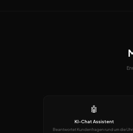
M
Er
🤖
KI-Chat Assistent
Beantwortet Kundenfragen rund um die Uhr