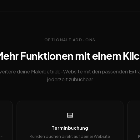
OPTIONALE ADD-ONS
ehr Funktionen mit einem Kli
weitere deine Malerbetrieb-Website mit den passenden Extra
jederzeit zubuchbar
📅
Terminbuchung
 –
Kunden buchen direkt auf deiner Website