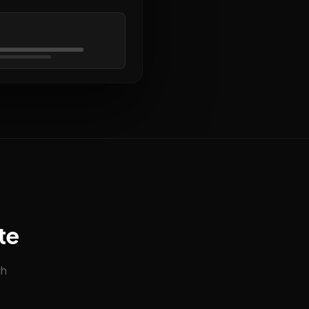
te
ch