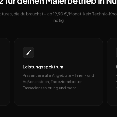
 für deinen Malerbetrieb in N
eatures, die du brauchst – ab 19,90 €/Monat, kein Technik-K
nötig
🖌️
Leistungsspektrum
Präsentiere alle Angebote – Innen- und
Außenanstrich, Tapezierarbeiten,
Fassadensanierung und mehr.