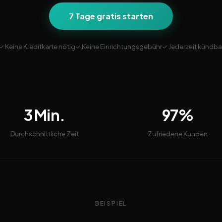
7 Tage gratis starten
✓ Keine Kreditkarte nötig
✓ Keine Einrichtungsgebühr
✓ Jederzeit kündba
3 Min.
97%
Durchschnittliche Zeit
Zufriedene Kunden
BEISPIEL