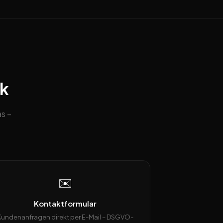
ck
s –
✉️
Kontaktformular
Kundenanfragen direkt per E-Mail – DSGVO-