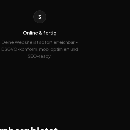
3
Online & fertig
Deine Website ist sofort erreichbar –
DSGVO-konform, mobiloptimiert und
SEO-ready.