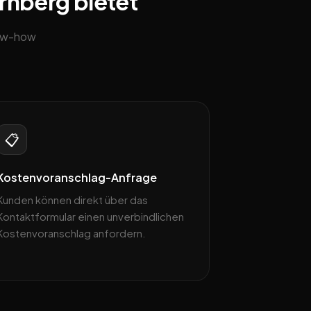
ürnberg bietet
now-how
📋
Kostenvoranschlag-Anfrage
Kunden können direkt über das
Kontaktformular einen unverbindlichen
Kostenvoranschlag anfordern.