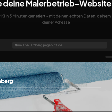
e deine Malerbetrieb-Website
 KI in 3 Minuten generiert – mit deinen echten Daten, deine
deiner Adresse
🔒
maler-nuernberg.pageblitz.de
nberg