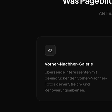
Was Pageblitz
Alle F
🎨
Vorher-Nachher-Galerie
Überzeuge Interessenten mit
beeindruckenden Vorher-Nachher-
Fotos deiner Streich- und
Renovierungsarbeiten.