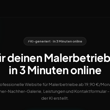
⚡ KI-generiert · In 3 Minuten online
r deinen Malerbetrieb
in 3 Minuten online
ofessionelle Website für Malerbetriebe ab 19,90 €/Mon
her-Nachher-Galerie, Leistungen und Kontaktformular –
der KI erstellt.