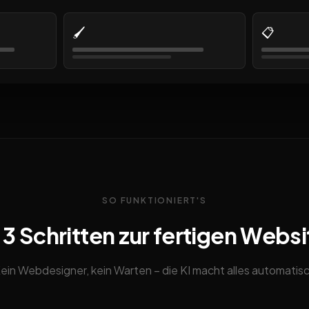
🖌️
📋
SO FUNKTIONIERT'S
n 3 Schritten zur fertigen Websi
ein Webdesigner, kein Warten – die KI macht alles automatis