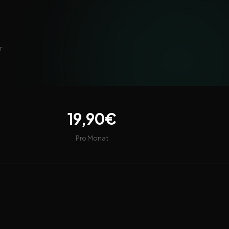
r
19,90€
Pro Monat