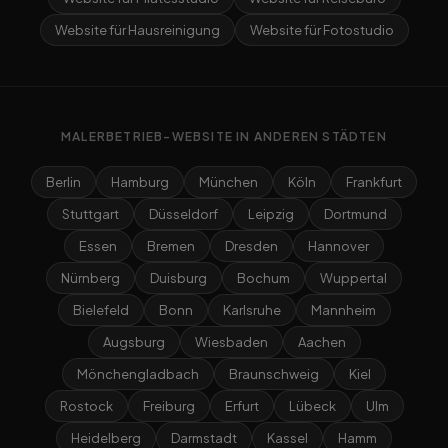
Website für Hausreinigung
Website für Fotostudio
MALERBETRIEB-WEBSITE IN ANDEREN STÄDTEN
Berlin
Hamburg
München
Köln
Frankfurt
Stuttgart
Düsseldorf
Leipzig
Dortmund
Essen
Bremen
Dresden
Hannover
Nürnberg
Duisburg
Bochum
Wuppertal
Bielefeld
Bonn
Karlsruhe
Mannheim
Augsburg
Wiesbaden
Aachen
Mönchengladbach
Braunschweig
Kiel
Rostock
Freiburg
Erfurt
Lübeck
Ulm
Heidelberg
Darmstadt
Kassel
Hamm