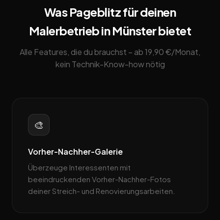
Was Pageblitz für deinen
Malerbetrieb in Münster bietet
Alle Features, die du brauchst – ab 19,90 €/Monat,
kein Technik-Know-how nötig
🎨
Vorher-Nachher-Galerie
Überzeuge Interessenten mit
beeindruckenden Vorher-Nachher-Fotos
deiner Streich- und Renovierungsarbeiten.