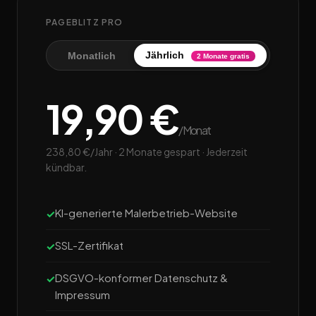
PAGEBLITZ PRO
Jährlich
Monatlich
2 Monate gratis
19,90 €
/Monat
238,80 €/Jahr · 2 Monate gespart · Jederzeit
kündbar.
KI-generierte Malerbetrieb-Website
SSL-Zertifikat
DSGVO-konformer Datenschutz &
Impressum