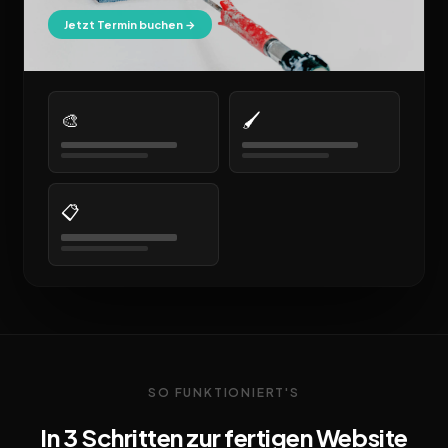
Jetzt Termin buchen →
🎨
🖌️
📋
SO FUNKTIONIERT'S
In 3 Schritten zur fertigen Website