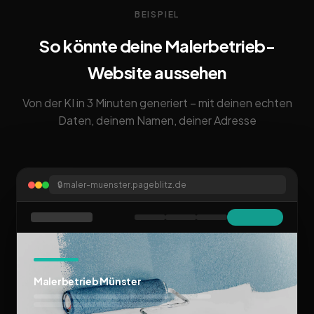
BEISPIEL
So könnte deine Malerbetrieb-
Website aussehen
Von der KI in 3 Minuten generiert – mit deinen echten
Daten, deinem Namen, deiner Adresse
🔒
maler-muenster.pageblitz.de
Malerbetrieb Münster