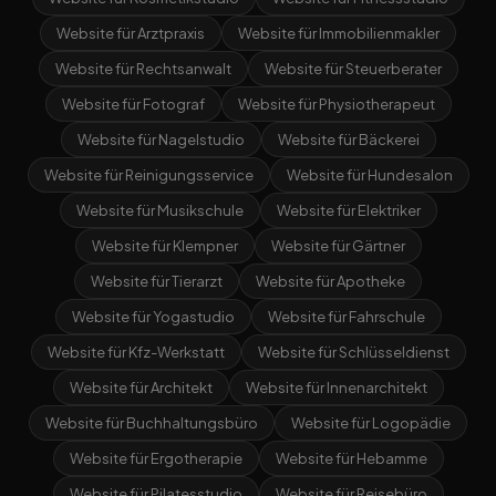
Website für Arztpraxis
Website für Immobilienmakler
Website für Rechtsanwalt
Website für Steuerberater
Website für Fotograf
Website für Physiotherapeut
Website für Nagelstudio
Website für Bäckerei
Website für Reinigungsservice
Website für Hundesalon
Website für Musikschule
Website für Elektriker
Website für Klempner
Website für Gärtner
Website für Tierarzt
Website für Apotheke
Website für Yogastudio
Website für Fahrschule
Website für Kfz-Werkstatt
Website für Schlüsseldienst
Website für Architekt
Website für Innenarchitekt
Website für Buchhaltungsbüro
Website für Logopädie
Website für Ergotherapie
Website für Hebamme
Website für Pilatesstudio
Website für Reisebüro