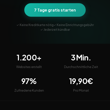
7 Tage gratis starten
✓ Keine Kreditkarte nötig
✓ Keine Einrichtungsgebühr
✓ Jederzeit kündbar
1.200+
3 Min.
Websites erstellt
Durchschnittliche Zeit
97%
19,90€
Zufriedene Kunden
Pro Monat