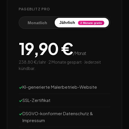
PAGEBLITZ PRO
Jährlich
Monatlich
2 Monate gratis
19,90 €
/Monat
238,80 €/Jahr · 2 Monate gespart · Jederzeit
kündbar.
KI-generierte Malerbetrieb-Website
SSL-Zertifikat
DSGVO-konformer Datenschutz &
Impressum