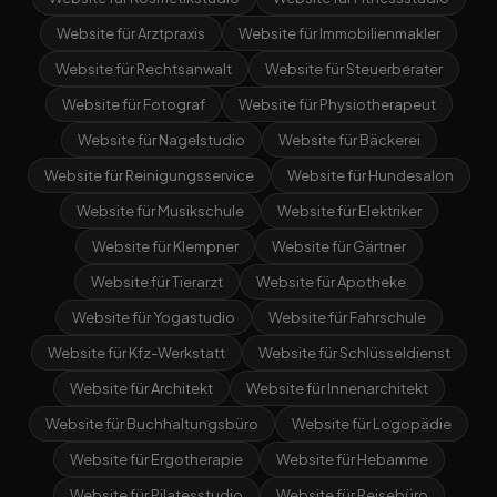
Website für Arztpraxis
Website für Immobilienmakler
Website für Rechtsanwalt
Website für Steuerberater
Website für Fotograf
Website für Physiotherapeut
Website für Nagelstudio
Website für Bäckerei
Website für Reinigungsservice
Website für Hundesalon
Website für Musikschule
Website für Elektriker
Website für Klempner
Website für Gärtner
Website für Tierarzt
Website für Apotheke
Website für Yogastudio
Website für Fahrschule
Website für Kfz-Werkstatt
Website für Schlüsseldienst
Website für Architekt
Website für Innenarchitekt
Website für Buchhaltungsbüro
Website für Logopädie
Website für Ergotherapie
Website für Hebamme
Website für Pilatesstudio
Website für Reisebüro