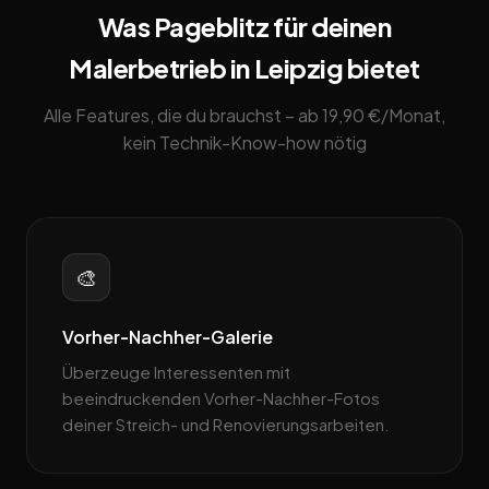
Was Pageblitz für deinen
Malerbetrieb in Leipzig bietet
Alle Features, die du brauchst – ab 19,90 €/Monat,
kein Technik-Know-how nötig
🎨
Vorher-Nachher-Galerie
Überzeuge Interessenten mit
beeindruckenden Vorher-Nachher-Fotos
deiner Streich- und Renovierungsarbeiten.