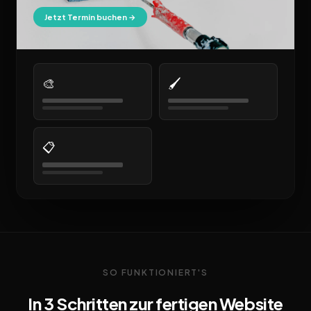
Jetzt Termin buchen →
🎨
🖌️
📋
SO FUNKTIONIERT'S
In 3 Schritten zur fertigen Website