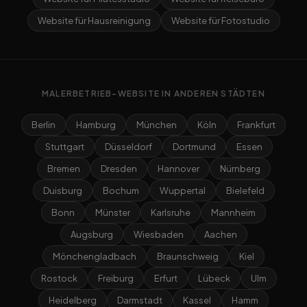
Website für Hausreinigung
Website für Fotostudio
MALERBETRIEB-WEBSITE IN ANDEREN STÄDTEN
Berlin
Hamburg
München
Köln
Frankfurt
Stuttgart
Düsseldorf
Dortmund
Essen
Bremen
Dresden
Hannover
Nürnberg
Duisburg
Bochum
Wuppertal
Bielefeld
Bonn
Münster
Karlsruhe
Mannheim
Augsburg
Wiesbaden
Aachen
Mönchengladbach
Braunschweig
Kiel
Rostock
Freiburg
Erfurt
Lübeck
Ulm
Heidelberg
Darmstadt
Kassel
Hamm