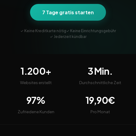
7 Tage gratis starten
✓ Keine Kreditkarte nötig
✓ Keine Einrichtungsgebühr
✓ Jederzeit kündbar
1.200+
3 Min.
Websites erstellt
Durchschnittliche Zeit
97%
19,90€
Zufriedene Kunden
Pro Monat