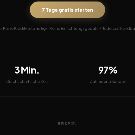
7 Tage gratis starten
✓ Keine Kreditkarte nötig
✓ Keine Einrichtungsgebühr
✓ Jederzeit kündba
3 Min.
97%
Durchschnittliche Zeit
Zufriedene Kunden
BEISPIEL