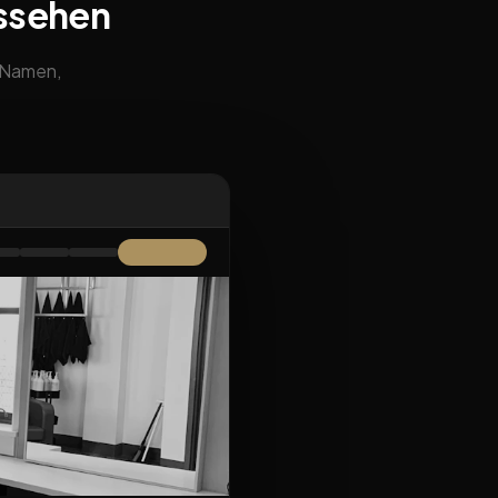
ussehen
m Namen,