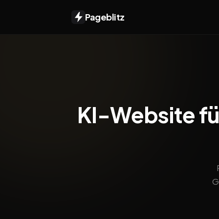
Pageblitz
KI-Website für
G