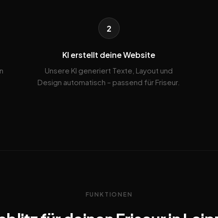
2
KI erstellt deine Website
n
Unsere KI generiert Texte, Layout und
.
Design automatisch – passend für Friseur.
FUNKTIONEN