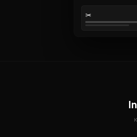
✂️
I
K