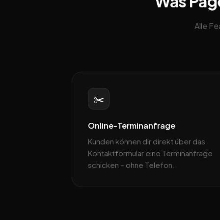
Was Pageb
Alle F
✂️
Online-Terminanfrage
Kunden können dir direkt über das
Kontaktformular eine Terminanfrage
schicken – ohne Telefon.