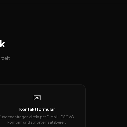
ck
rzeit
✉️
Kontaktformular
Kundenanfragen direkt per E-Mail – DSGVO-
konform und sofort einsatzbereit.