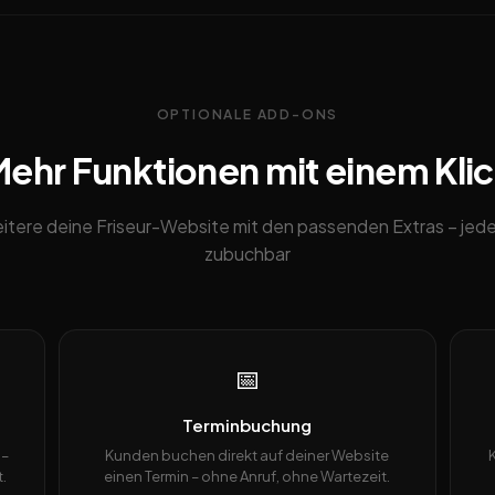
OPTIONALE ADD-ONS
ehr Funktionen mit einem Kli
itere deine Friseur-Website mit den passenden Extras – jede
zubuchbar
📅
Terminbuchung
 –
Kunden buchen direkt auf deiner Website
.
einen Termin – ohne Anruf, ohne Wartezeit.