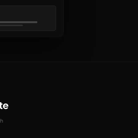
te
ch