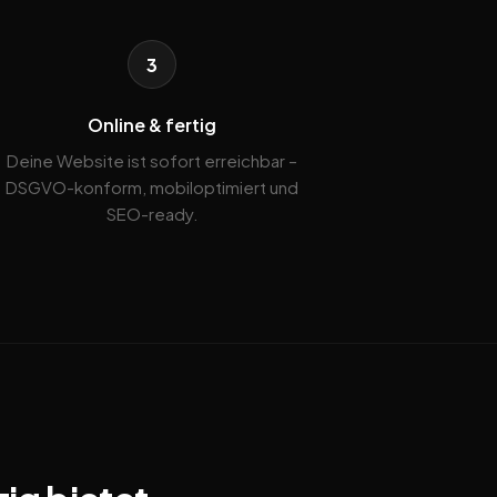
3
Online & fertig
Deine Website ist sofort erreichbar –
DSGVO-konform, mobiloptimiert und
SEO-ready.