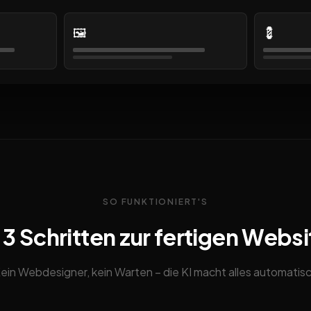
🖼️
💈
SO FUNKTIONIERT'S
n 3 Schritten zur fertigen Websi
ein Webdesigner, kein Warten – die KI macht alles automatis