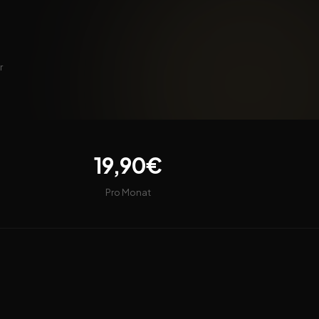
r
19,90€
Pro Monat