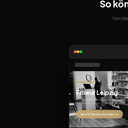
So kön
Von der
Friseur Leipzig
Jetzt Termin buchen →