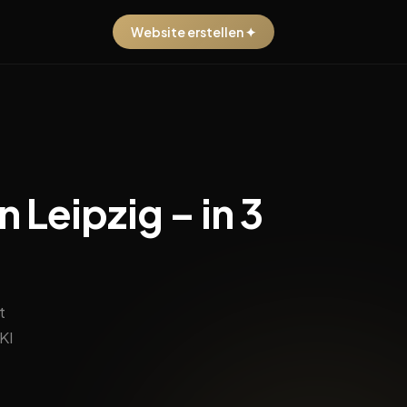
Website erstellen ✦
 Leipzig – in 3
t
KI