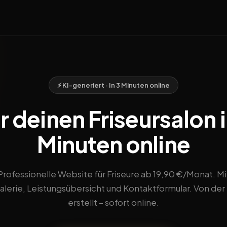
⚡ KI-generiert · In 3 Minuten online
 deinen Friseursalon in
Minuten online
Professionelle Website für Friseure ab 19,90 €/Monat. Mi
alerie, Leistungsübersicht und Kontaktformular. Von der 
erstellt – sofort online.