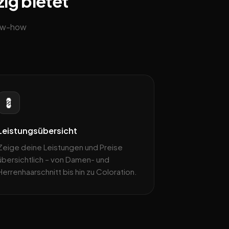
zig bietet
now-how
💈
Leistungsübersicht
Zeige deine Leistungen und Preise
übersichtlich – von Damen- und
Herrenhaarschnitt bis hin zu Coloration.