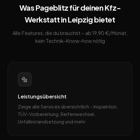
Was Pageblitz für deinen Kfz-
Werkstatt in Leipzig bietet
Alle Features, die du brauchst – ab 19,90 €/Monat,
kein Technik-Know-how nötig
🔩
Leistungsübersicht
Zeige alle Services übersichtlich – Inspektion,
TÜV-Vorbereitung, Reifenwechsel,
Unfallinstandsetzung und mehr.