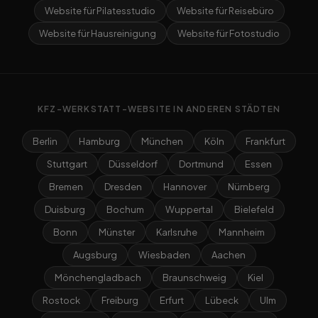
Website für Pilatesstudio
Website für Reisebüro
Website für Hausreinigung
Website für Fotostudio
KFZ-WERKSTATT-WEBSITE IN ANDEREN STÄDTEN
Berlin
Hamburg
München
Köln
Frankfurt
Stuttgart
Düsseldorf
Dortmund
Essen
Bremen
Dresden
Hannover
Nürnberg
Duisburg
Bochum
Wuppertal
Bielefeld
Bonn
Münster
Karlsruhe
Mannheim
Augsburg
Wiesbaden
Aachen
Mönchengladbach
Braunschweig
Kiel
Rostock
Freiburg
Erfurt
Lübeck
Ulm