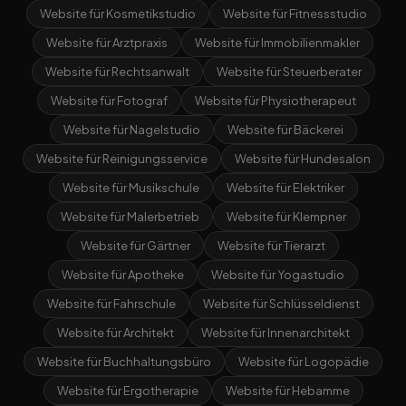
Website für Kosmetikstudio
Website für Fitnessstudio
Website für Arztpraxis
Website für Immobilienmakler
Website für Rechtsanwalt
Website für Steuerberater
Website für Fotograf
Website für Physiotherapeut
Website für Nagelstudio
Website für Bäckerei
Website für Reinigungsservice
Website für Hundesalon
Website für Musikschule
Website für Elektriker
Website für Malerbetrieb
Website für Klempner
Website für Gärtner
Website für Tierarzt
Website für Apotheke
Website für Yogastudio
Website für Fahrschule
Website für Schlüsseldienst
Website für Architekt
Website für Innenarchitekt
Website für Buchhaltungsbüro
Website für Logopädie
Website für Ergotherapie
Website für Hebamme