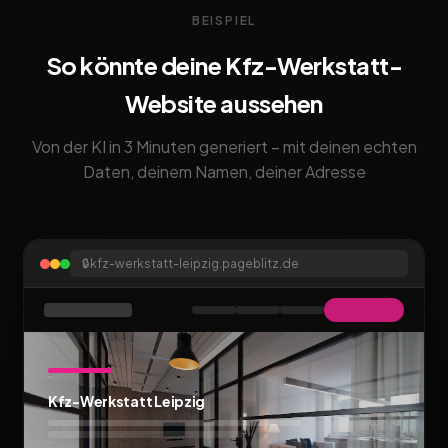
BEISPIEL
So könnte deine Kfz-Werkstatt-
Website aussehen
Von der KI in 3 Minuten generiert – mit deinen echten
Daten, deinem Namen, deiner Adresse
🔒
kfz-werkstatt-leipzig.pageblitz.de
Kfz-Werkstatt Leipzig