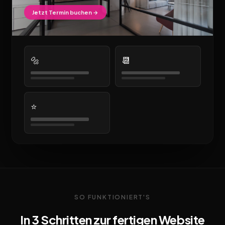
Jetzt Termin buchen →
🔩
📆
⭐
SO FUNKTIONIERT'S
In 3 Schritten zur fertigen Website