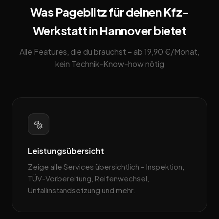
Was Pageblitz für deinen Kfz-
Werkstatt in Hannover bietet
Alle Features, die du brauchst – ab 19,90 €/Monat,
kein Technik-Know-how nötig
🔩
Leistungsübersicht
Zeige alle Services übersichtlich – Inspektion,
TÜV-Vorbereitung, Reifenwechsel,
Unfallinstandsetzung und mehr.