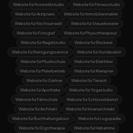
Website für Kosmetikstudio
Website für Fitnessstudio
Website für Arztpraxis
Website für Immobilienmakler
Website für Rechtsanwalt
Website für Steuerberater
Website für Fotograf
Website für Physiotherapeut
Website für Nagelstudio
Website für Bäckerei
Website für Reinigungsservice
Website für Hundesalon
Website für Musikschule
Website für Elektriker
Website für Malerbetrieb
Website für Klempner
Website für Gärtner
Website für Tierarzt
Website für Apotheke
Website für Yogastudio
Website für Fahrschule
Website für Schlüsseldienst
Website für Architekt
Website für Innenarchitekt
Website für Buchhaltungsbüro
Website für Logopädie
Website für Ergotherapie
Website für Hebamme