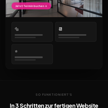
Jetzt Termin buchen →
🔩
📆
⭐
SO FUNKTIONIERT'S
In 3 Schritten zur fertigen Website