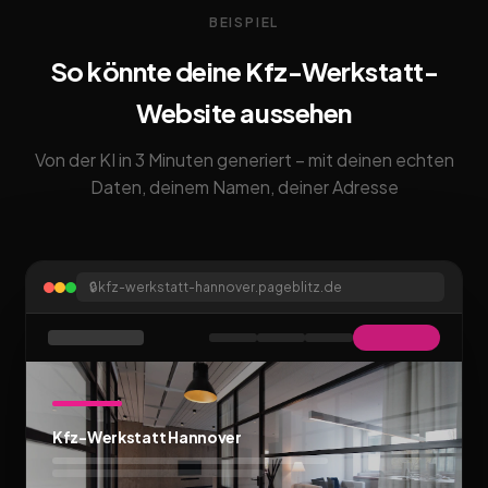
BEISPIEL
So könnte deine Kfz-Werkstatt-
Website aussehen
Von der KI in 3 Minuten generiert – mit deinen echten
Daten, deinem Namen, deiner Adresse
🔒
kfz-werkstatt-hannover.pageblitz.de
Kfz-Werkstatt Hannover