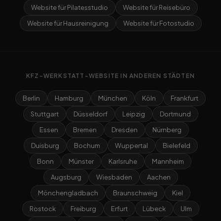
Website für Pilatesstudio
Website für Reisebüro
Website für Hausreinigung
Website für Fotostudio
KFZ-WERKSTATT-WEBSITE IN ANDEREN STÄDTEN
Berlin
Hamburg
München
Köln
Frankfurt
Stuttgart
Düsseldorf
Leipzig
Dortmund
Essen
Bremen
Dresden
Nürnberg
Duisburg
Bochum
Wuppertal
Bielefeld
Bonn
Münster
Karlsruhe
Mannheim
Augsburg
Wiesbaden
Aachen
Mönchengladbach
Braunschweig
Kiel
Rostock
Freiburg
Erfurt
Lübeck
Ulm