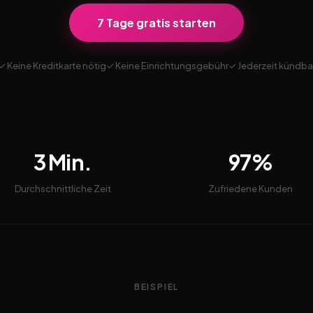
7 Tage gratis starten
✓ Keine Kreditkarte nötig
✓ Keine Einrichtungsgebühr
✓ Jederzeit kündba
3 Min.
97%
Durchschnittliche Zeit
Zufriedene Kunden
BEISPIEL