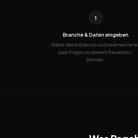
1
Branche & Daten eingeben
Wähle deine Branche und beantworte ei
paar Fragen zu deinem Reisebüro-
Betrieb.