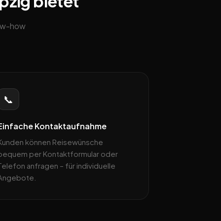
pzig bietet
now-how
📞
Einfache Kontaktaufnahme
Kunden können Reisewünsche
bequem per Kontaktformular oder
Telefon anfragen – für individuelle
Angebote.