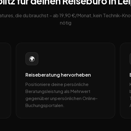
itz für deinen Reisebüro in Lei
eatures, die du brauchst – ab 19,90 €/Monat, kein Technik-K
nötig
🌍
Reiseberatung hervorheben
Positioniere deine persönliche
Beratungsleistung als Mehrwert
gegenüber unpersönlichen Online-
Buchungsportalen.