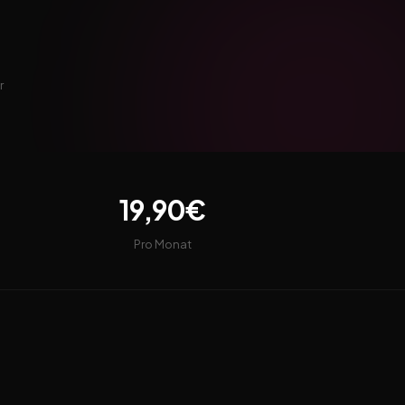
r
19,90€
Pro Monat