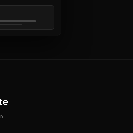
te
ch