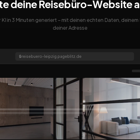
te deine Reisebüro-Website 
 KI in 3 Minuten generiert – mit deinen echten Daten, deine
deiner Adresse
🔒
reisebuero-leipzig.pageblitz.de