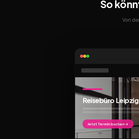
So könn
Von der
Reisebüro Leipzig
Jetzt Termin buchen →