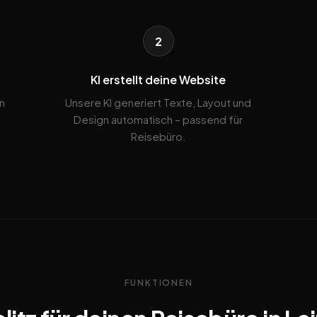
2
KI erstellt deine Website
n
Unsere KI generiert Texte, Layout und
Design automatisch – passend für
Reisebüro.
FUNKTIONEN