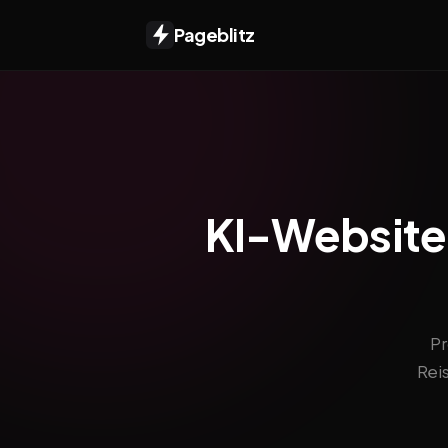
Pageblitz
KI-Website f
Pr
Rei