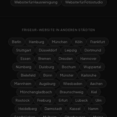
Website für Hausreinigung
Website für Fotostudio
FRISEUR-WEBSITE IN ANDEREN STÄDTEN
Berlin
Hamburg
München
Köln
Frankfurt
Stuttgart
Düsseldorf
Leipzig
Dortmund
Essen
Bremen
Dresden
Hannover
Nürnberg
Duisburg
Bochum
Wuppertal
Bielefeld
Bonn
Münster
Karlsruhe
Mannheim
Augsburg
Wiesbaden
Aachen
Mönchengladbach
Braunschweig
Kiel
Rostock
Freiburg
Erfurt
Lübeck
Ulm
Heidelberg
Darmstadt
Kassel
Hamm