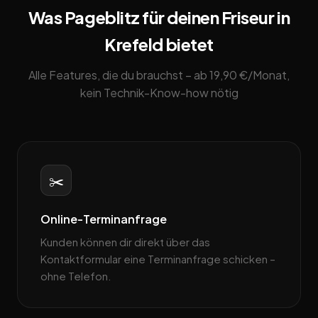
Was Pageblitz für deinen Friseur in
Krefeld bietet
Alle Features, die du brauchst – ab 19,90 €/Monat,
kein Technik-Know-how nötig
✂️
Online-Terminanfrage
Kunden können dir direkt über das
Kontaktformular eine Terminanfrage schicken –
ohne Telefon.