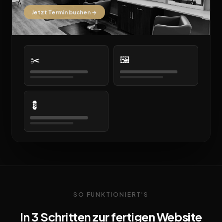
Jetzt Termin buchen →
✂️
🖼️
💈
SO FUNKTIONIERT'S
In 3 Schritten zur fertigen Website