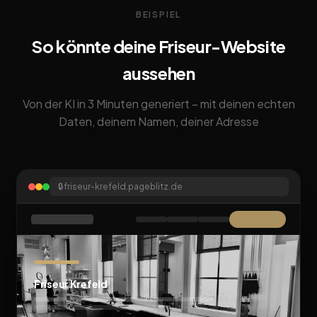
BEISPIEL
So könnte deine Friseur-Website
aussehen
Von der KI in 3 Minuten generiert – mit deinen echten
Daten, deinem Namen, deiner Adresse
🔒
friseur-krefeld.pageblitz.de
Friseur Krefeld