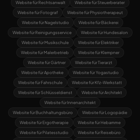
Website für Rechtsanwalt
Website für Steuerberater
Website für Fotograf
Website für Physiotherapeut
Website für Nagelstudio
Website für Bäckerei
Website für Reinigungsservice
Website für Hundesalon
Website für Musikschule
Website für Elektriker
Website für Malerbetrieb
Website für Klempner
Website für Gärtner
Website für Tierarzt
Website für Apotheke
Website für Yogastudio
Website für Fahrschule
Website für Kfz-Werkstatt
Website für Schlüsseldienst
Website für Architekt
Website für Innenarchitekt
Website für Buchhaltungsbüro
Website für Logopädie
Website für Ergotherapie
Website für Hebamme
Website für Pilatesstudio
Website für Reisebüro