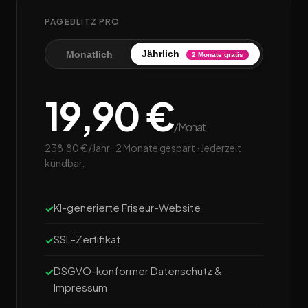
PAGEBLITZ PRO
Jährlich
Monatlich
2 Monate gratis
19,90 €
/Monat
238,80 €/Jahr · 2 Monate gespart · Jederzeit
kündbar.
KI-generierte Friseur-Website
SSL-Zertifikat
DSGVO-konformer Datenschutz &
Impressum