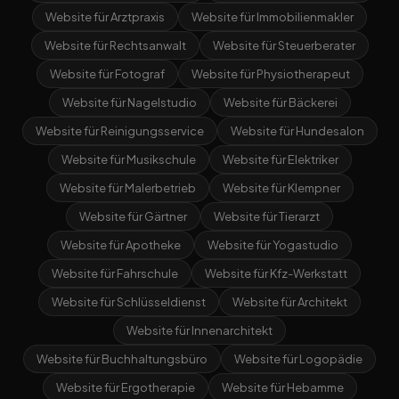
Website für Arztpraxis
Website für Immobilienmakler
Website für Rechtsanwalt
Website für Steuerberater
Website für Fotograf
Website für Physiotherapeut
Website für Nagelstudio
Website für Bäckerei
Website für Reinigungsservice
Website für Hundesalon
Website für Musikschule
Website für Elektriker
Website für Malerbetrieb
Website für Klempner
Website für Gärtner
Website für Tierarzt
Website für Apotheke
Website für Yogastudio
Website für Fahrschule
Website für Kfz-Werkstatt
Website für Schlüsseldienst
Website für Architekt
Website für Innenarchitekt
Website für Buchhaltungsbüro
Website für Logopädie
Website für Ergotherapie
Website für Hebamme