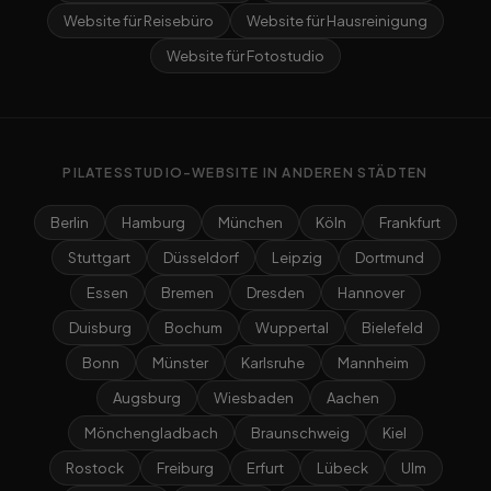
Website für Reisebüro
Website für Hausreinigung
Website für Fotostudio
PILATESSTUDIO-WEBSITE IN ANDEREN STÄDTEN
Berlin
Hamburg
München
Köln
Frankfurt
Stuttgart
Düsseldorf
Leipzig
Dortmund
Essen
Bremen
Dresden
Hannover
Duisburg
Bochum
Wuppertal
Bielefeld
Bonn
Münster
Karlsruhe
Mannheim
Augsburg
Wiesbaden
Aachen
Mönchengladbach
Braunschweig
Kiel
Rostock
Freiburg
Erfurt
Lübeck
Ulm