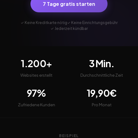
7 Tage gratis starten
✓ Keine Kreditkarte nötig
✓ Keine Einrichtungsgebühr
✓ Jederzeit kündbar
1.200+
3 Min.
Websites erstellt
Durchschnittliche Zeit
97%
19,90€
Zufriedene Kunden
Pro Monat
BEISPIEL