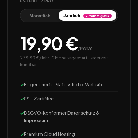
PAGEBLITZ PRO
Jährlich
Monatlich
2 Monate gratis
19,90 €
/Monat
238,80 €/Jahr · 2 Monate gespart · Jederzeit
kündbar.
KI-generierte Pilatesstudio-Website
SSL-Zertifikat
DSGVO-konformer Datenschutz &
Impressum
Premium Cloud Hosting