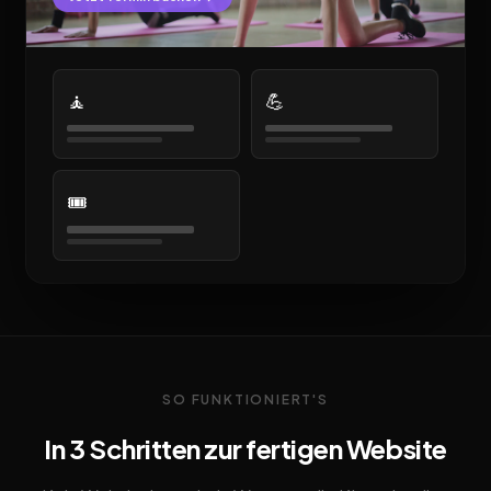
🧘
💪
🎟️
SO FUNKTIONIERT'S
In 3 Schritten zur fertigen Website