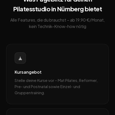
Pilatesstudio in Nürnberg bietet
Alle Features, die du brauchst – ab 19,90 €/Monat,
kein Technik-Know-how nötig
🧘
Kursangebot
Stelle deine Kurse vor – Mat Pilates, Reformer,
Pre- und Postnatal sowie Einzel- und
Gruppentraining.