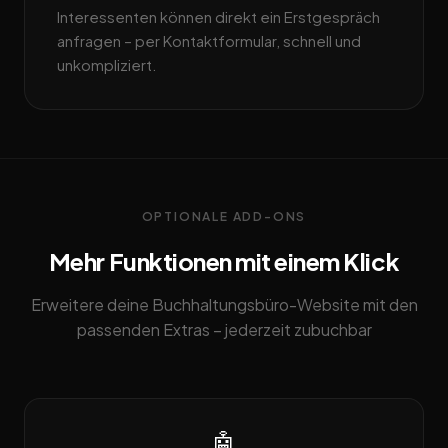
Interessenten können direkt ein Erstgespräch
anfragen – per Kontaktformular, schnell und
unkompliziert.
OPTIONALE ADD-ONS
Mehr Funktionen mit einem Klick
Erweitere deine Buchhaltungsbüro-Website mit den
passenden Extras – jederzeit zubuchbar
🤖