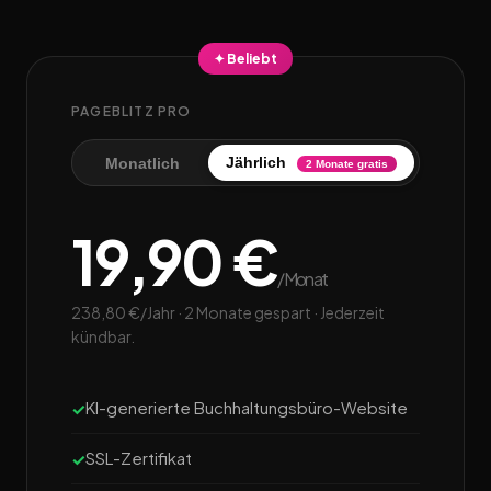
✦ Beliebt
PAGEBLITZ PRO
Jährlich
Monatlich
2 Monate gratis
19,90 €
/Monat
238,80 €/Jahr · 2 Monate gespart · Jederzeit
kündbar.
KI-generierte Buchhaltungsbüro-Website
SSL-Zertifikat