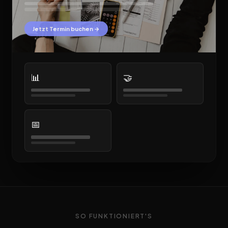
Jetzt Termin buchen →
📊
🤝
📅
SO FUNKTIONIERT'S