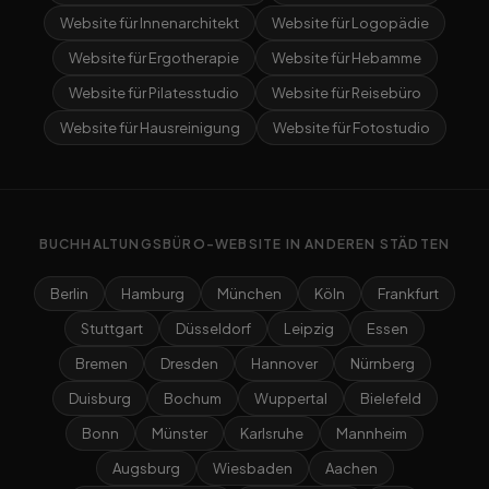
Website für Innenarchitekt
Website für Logopädie
Website für Ergotherapie
Website für Hebamme
Website für Pilatesstudio
Website für Reisebüro
Website für Hausreinigung
Website für Fotostudio
BUCHHALTUNGSBÜRO-WEBSITE IN ANDEREN STÄDTEN
Berlin
Hamburg
München
Köln
Frankfurt
Stuttgart
Düsseldorf
Leipzig
Essen
Bremen
Dresden
Hannover
Nürnberg
Duisburg
Bochum
Wuppertal
Bielefeld
Bonn
Münster
Karlsruhe
Mannheim
Augsburg
Wiesbaden
Aachen