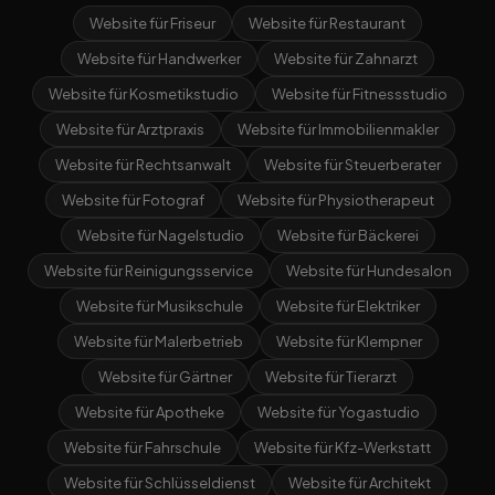
Website für Friseur
Website für Restaurant
Website für Handwerker
Website für Zahnarzt
Website für Kosmetikstudio
Website für Fitnessstudio
Website für Arztpraxis
Website für Immobilienmakler
Website für Rechtsanwalt
Website für Steuerberater
Website für Fotograf
Website für Physiotherapeut
Website für Nagelstudio
Website für Bäckerei
Website für Reinigungsservice
Website für Hundesalon
Website für Musikschule
Website für Elektriker
Website für Malerbetrieb
Website für Klempner
Website für Gärtner
Website für Tierarzt
Website für Apotheke
Website für Yogastudio
Website für Fahrschule
Website für Kfz-Werkstatt
Website für Schlüsseldienst
Website für Architekt