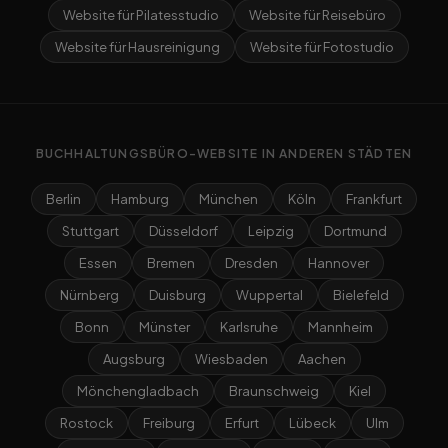
Website für Pilatesstudio
Website für Reisebüro
Website für Hausreinigung
Website für Fotostudio
BUCHHALTUNGSBÜRO-WEBSITE IN ANDEREN STÄDTEN
Berlin
Hamburg
München
Köln
Frankfurt
Stuttgart
Düsseldorf
Leipzig
Dortmund
Essen
Bremen
Dresden
Hannover
Nürnberg
Duisburg
Wuppertal
Bielefeld
Bonn
Münster
Karlsruhe
Mannheim
Augsburg
Wiesbaden
Aachen
Mönchengladbach
Braunschweig
Kiel
Rostock
Freiburg
Erfurt
Lübeck
Ulm