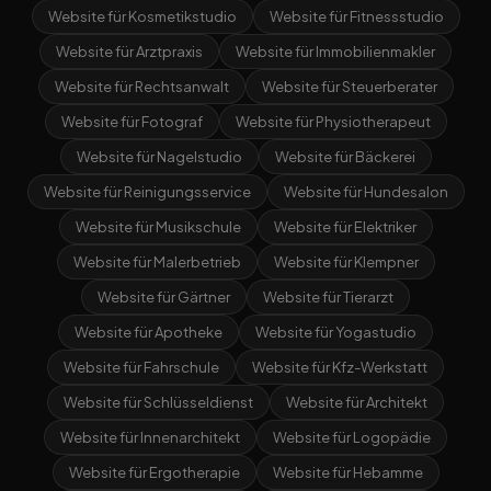
Website für Kosmetikstudio
Website für Fitnessstudio
Website für Arztpraxis
Website für Immobilienmakler
Website für Rechtsanwalt
Website für Steuerberater
Website für Fotograf
Website für Physiotherapeut
Website für Nagelstudio
Website für Bäckerei
Website für Reinigungsservice
Website für Hundesalon
Website für Musikschule
Website für Elektriker
Website für Malerbetrieb
Website für Klempner
Website für Gärtner
Website für Tierarzt
Website für Apotheke
Website für Yogastudio
Website für Fahrschule
Website für Kfz-Werkstatt
Website für Schlüsseldienst
Website für Architekt
Website für Innenarchitekt
Website für Logopädie
Website für Ergotherapie
Website für Hebamme