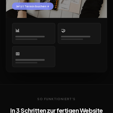
Jetzt Termin buchen →
📊
🤝
📅
SO FUNKTIONIERT'S
In 3 Schritten zur fertigen Website