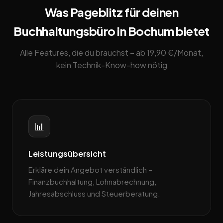
Was Pageblitz für deinen
Buchhaltungsbüro in Bochum bietet
Alle Features, die du brauchst – ab 19,90 €/Monat,
kein Technik-Know-how nötig
📊
Leistungsübersicht
Erkläre dein Angebot verständlich –
Finanzbuchhaltung, Lohnabrechnung,
Jahresabschluss und Steuerberatung.