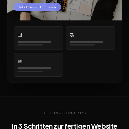
Jetzt Termin buchen →
📊
🤝
📅
SO FUNKTIONIERT'S
In 3 Schritten zur fertigen Website