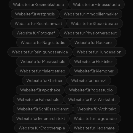
Website für Kosmetikstudio
Website für Fitnessstudio
Website für Arztpraxis
Website für Immobilienmakler
Website für Rechtsanwalt
Website für Steuerberater
Website für Fotograf
Website für Physiotherapeut
Website für Nagelstudio
Website für Bäckerei
Website für Reinigungsservice
Website für Hundesalon
Website für Musikschule
Website für Elektriker
Website für Malerbetrieb
Website für Klempner
Website für Gärtner
Website für Tierarzt
Website für Apotheke
Website für Yogastudio
Website für Fahrschule
Website für Kfz-Werkstatt
Website für Schlüsseldienst
Website für Architekt
Website für Innenarchitekt
Website für Logopädie
Website für Ergotherapie
Website für Hebamme