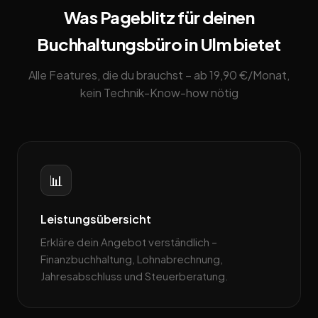
Was Pageblitz für deinen
Buchhaltungsbüro in Ulm bietet
Alle Features, die du brauchst – ab 19,90 €/Monat,
kein Technik-Know-how nötig
📊
Leistungsübersicht
Erkläre dein Angebot verständlich –
Finanzbuchhaltung, Lohnabrechnung,
Jahresabschluss und Steuerberatung.