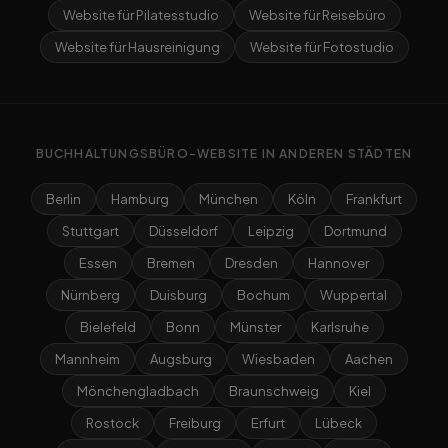
Website für Pilatesstudio
Website für Reisebüro
Website für Hausreinigung
Website für Fotostudio
BUCHHALTUNGSBÜRO-WEBSITE IN ANDEREN STÄDTEN
Berlin
Hamburg
München
Köln
Frankfurt
Stuttgart
Düsseldorf
Leipzig
Dortmund
Essen
Bremen
Dresden
Hannover
Nürnberg
Duisburg
Bochum
Wuppertal
Bielefeld
Bonn
Münster
Karlsruhe
Mannheim
Augsburg
Wiesbaden
Aachen
Mönchengladbach
Braunschweig
Kiel
Rostock
Freiburg
Erfurt
Lübeck