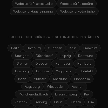
Website für Pilatesstudio
Website für Reisebüro
Website für Hausreinigung
Website für Fotostudio
BUCHHALTUNGSBÜRO-WEBSITE IN ANDEREN STÄDTEN
Berlin
Hamburg
München
Köln
Frankfurt
Stuttgart
Düsseldorf
Leipzig
Dortmund
Bremen
Dresden
Hannover
Nürnberg
Duisburg
Bochum
Wuppertal
Bielefeld
Bonn
Münster
Karlsruhe
Mannheim
Augsburg
Wiesbaden
Aachen
Mönchengladbach
Braunschweig
Kiel
Rostock
Freiburg
Erfurt
Lübeck
Ulm