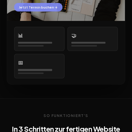
Jetzt Termin buchen →
📊
🤝
📅
SO FUNKTIONIERT'S
In 3 Schritten zur fertigen Website