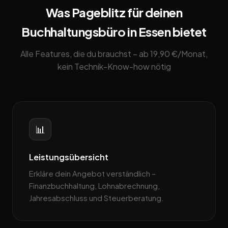
Was Pageblitz für deinen
Buchhaltungsbüro in Essen bietet
Alle Features, die du brauchst – ab 19,90 €/Monat,
kein Technik-Know-how nötig
📊
Leistungsübersicht
Erkläre dein Angebot verständlich –
Finanzbuchhaltung, Lohnabrechnung,
Jahresabschluss und Steuerberatung.