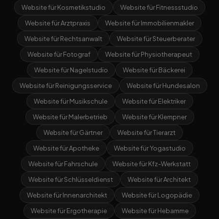
Website für Kosmetikstudio
Website für Fitnessstudio
Website für Arztpraxis
Website für Immobilienmakler
Website für Rechtsanwalt
Website für Steuerberater
Website für Fotograf
Website für Physiotherapeut
Website für Nagelstudio
Website für Bäckerei
Website für Reinigungsservice
Website für Hundesalon
Website für Musikschule
Website für Elektriker
Website für Malerbetrieb
Website für Klempner
Website für Gärtner
Website für Tierarzt
Website für Apotheke
Website für Yogastudio
Website für Fahrschule
Website für Kfz-Werkstatt
Website für Schlüsseldienst
Website für Architekt
Website für Innenarchitekt
Website für Logopädie
Website für Ergotherapie
Website für Hebamme