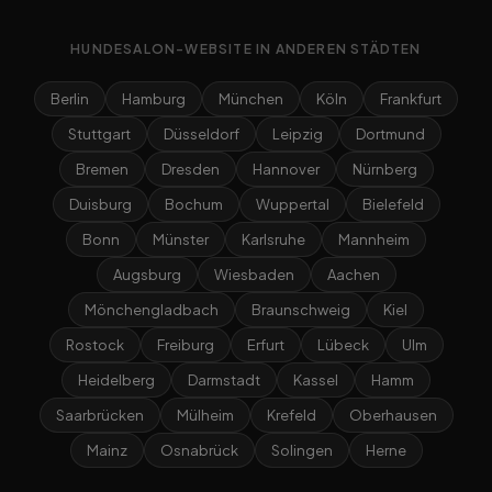
HUNDESALON-WEBSITE IN ANDEREN STÄDTEN
Berlin
Hamburg
München
Köln
Frankfurt
Stuttgart
Düsseldorf
Leipzig
Dortmund
Bremen
Dresden
Hannover
Nürnberg
Duisburg
Bochum
Wuppertal
Bielefeld
Bonn
Münster
Karlsruhe
Mannheim
Augsburg
Wiesbaden
Aachen
Mönchengladbach
Braunschweig
Kiel
Rostock
Freiburg
Erfurt
Lübeck
Ulm
Heidelberg
Darmstadt
Kassel
Hamm
Saarbrücken
Mülheim
Krefeld
Oberhausen
Mainz
Osnabrück
Solingen
Herne