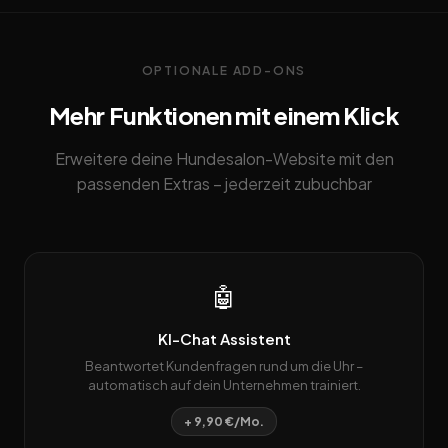
OPTIONALE ADD-ONS
Mehr Funktionen mit einem Klick
Erweitere deine Hundesalon-Website mit den
passenden Extras – jederzeit zubuchbar
🤖
KI-Chat Assistent
Beantwortet Kundenfragen rund um die Uhr –
automatisch auf dein Unternehmen trainiert.
+ 9,90 €/Mo.