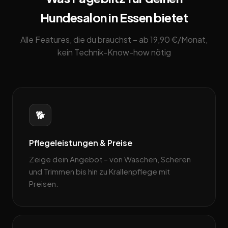
Hundesalon in Essen bietet
Alle Features, die du brauchst – ab 19,90 €/Monat,
kein Technik-Know-how nötig
🐕
Pflegeleistungen & Preise
Zeige dein Angebot – von Waschen, Scheren
und Trimmen bis hin zu Krallenpflege mit
Preisen.