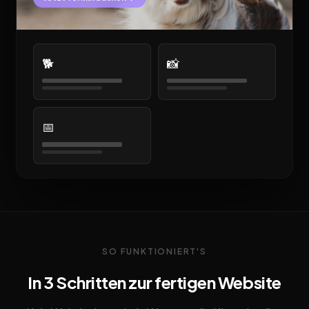
🐕
📸
📅
SO FUNKTIONIERT'S
In 3 Schritten zur fertigen Website