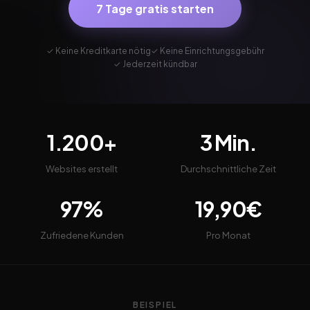
7 Tage gratis starten
✓ Keine Kreditkarte nötig
✓ Keine Einrichtungsgebühr
✓ Jederzeit kündbar
1.200+
3 Min.
Websites erstellt
Durchschnittliche Zeit
97%
19,90€
Zufriedene Kunden
Pro Monat
BEISPIEL