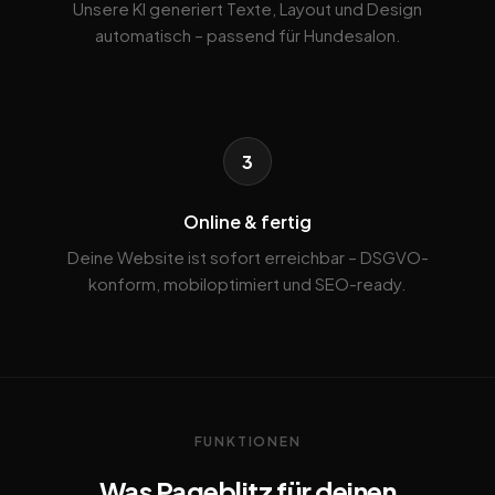
Unsere KI generiert Texte, Layout und Design
automatisch – passend für Hundesalon.
3
Online & fertig
Deine Website ist sofort erreichbar – DSGVO-
konform, mobiloptimiert und SEO-ready.
FUNKTIONEN
Was Pageblitz für deinen