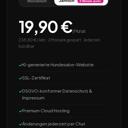
Jährlich
Monatlich
2 Monate gratis
19,90 €
/Monat
238,80 €/Jahr · 2 Monate gespart · Jederzeit
kündbar.
KI-generierte Hundesalon-Website
SSL-Zertifikat
DSGVO-konformer Datenschutz &
Impressum
Premium Cloud Hosting
Änderungen jederzeit per Chat