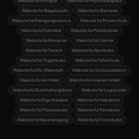
Website für Fotograf
Website für Physiotherapeut
Website für Nagelstudio
Website für Bäckerei
Website für Reinigungsservice
Website für Musikschule
Website für Elektriker
Website für Malerbetrieb
Website für Klempner
Website für Gärtner
Website für Tierarzt
Website für Apotheke
Website für Yogastudio
Website für Fahrschule
Website für Kfz-Werkstatt
Website für Schlüsseldienst
Website für Architekt
Website für Innenarchitekt
Website für Buchhaltungsbüro
Website für Logopädie
Website für Ergotherapie
Website für Hebamme
Website für Pilatesstudio
Website für Reisebüro
Website für Hausreinigung
Website für Fotostudio