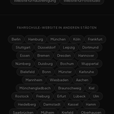
Website für Hausreinigung
Website für Fotostudio
FAHRSCHULE-WEBSITE IN ANDEREN STÄDTEN
Berlin
Hamburg
München
Köln
Frankfurt
Stuttgart
Düsseldorf
Leipzig
Dortmund
Essen
Bremen
Dresden
Hannover
Nürnberg
Duisburg
Bochum
Wuppertal
Bielefeld
Bonn
Münster
Karlsruhe
Mannheim
Wiesbaden
Aachen
Mönchengladbach
Braunschweig
Kiel
Rostock
Freiburg
Erfurt
Lübeck
Ulm
Heidelberg
Darmstadt
Kassel
Hamm
Saarbrücken
Mülheim
Krefeld
Oberhausen