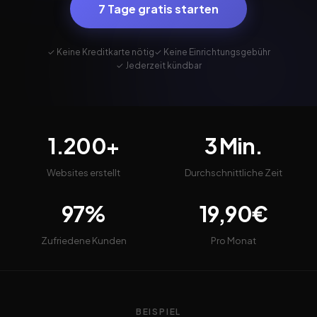
7 Tage gratis starten
✓ Keine Kreditkarte nötig
✓ Keine Einrichtungsgebühr
✓ Jederzeit kündbar
1.200+
3 Min.
Websites erstellt
Durchschnittliche Zeit
97%
19,90€
Zufriedene Kunden
Pro Monat
BEISPIEL