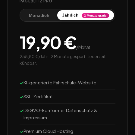
PAGEBLITZ PRO
Jährlich
Monatlich
2 Monate gratis
19,90 €
/Monat
238,80 €/Jahr · 2 Monate gespart · Jederzeit
kündbar.
KI-generierte Fahrschule-Website
SSL-Zertifikat
DSGVO-konformer Datenschutz &
Impressum
Premium Cloud Hosting