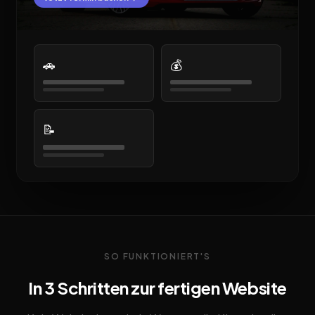
🚗
💰
📝
SO FUNKTIONIERT'S
In 3 Schritten zur fertigen Website