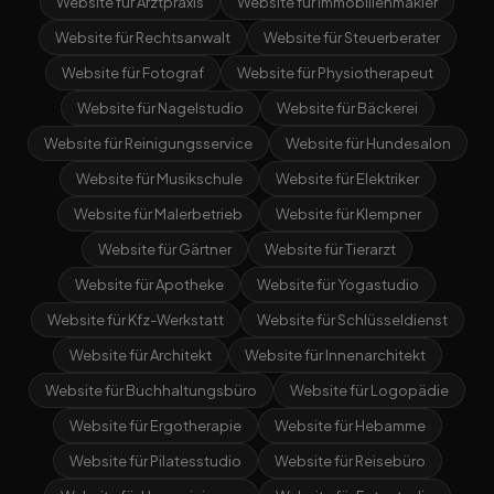
Website für Arztpraxis
Website für Immobilienmakler
Website für Rechtsanwalt
Website für Steuerberater
Website für Fotograf
Website für Physiotherapeut
Website für Nagelstudio
Website für Bäckerei
Website für Reinigungsservice
Website für Hundesalon
Website für Musikschule
Website für Elektriker
Website für Malerbetrieb
Website für Klempner
Website für Gärtner
Website für Tierarzt
Website für Apotheke
Website für Yogastudio
Website für Kfz-Werkstatt
Website für Schlüsseldienst
Website für Architekt
Website für Innenarchitekt
Website für Buchhaltungsbüro
Website für Logopädie
Website für Ergotherapie
Website für Hebamme
Website für Pilatesstudio
Website für Reisebüro