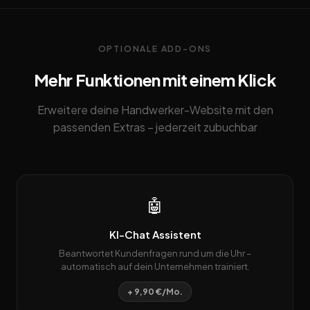
OPTIONALE ADD-ONS
Mehr Funktionen mit einem Klick
Erweitere deine Handwerker-Website mit den
passenden Extras – jederzeit zubuchbar
🤖
KI-Chat Assistent
Beantwortet Kundenfragen rund um die Uhr –
automatisch auf dein Unternehmen trainiert.
+ 9,90 €/Mo.