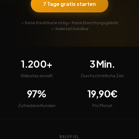
7 Tage gratis starten
✓ Keine Kreditkarte nötig
✓ Keine Einrichtungsgebühr
✓ Jederzeit kündbar
1.200+
3 Min.
Websites erstellt
Durchschnittliche Zeit
97%
19,90€
Zufriedene Kunden
Pro Monat
BEISPIEL