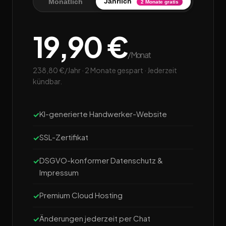
Jährlich
Monatlich
2 Monate gratis
19,90 €
/Monat
238,80 €/Jahr · 2 Monate gespart · Jederzeit
kündbar.
KI-generierte Handwerker-Website
SSL-Zertifikat
DSGVO-konformer Datenschutz &
Impressum
Premium Cloud Hosting
Änderungen jederzeit per Chat