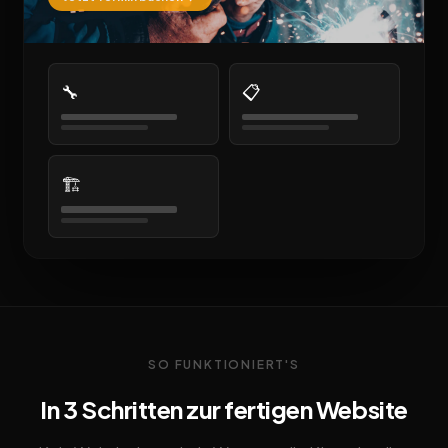
🔧
📋
🏗️
SO FUNKTIONIERT'S
In 3 Schritten zur fertigen Website