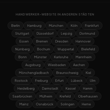
HANDWERKER-WEBSITE IN ANDEREN STÄDTEN
Berlin
Hamburg
München
Köln
Frankfurt
Stuttgart
Düsseldorf
Leipzig
Dortmund
Essen
Bremen
Dresden
Hannover
Nürnberg
Bochum
Wuppertal
Bielefeld
Bonn
Münster
Karlsruhe
Mannheim
Augsburg
Wiesbaden
Aachen
Mönchengladbach
Braunschweig
Kiel
Rostock
Freiburg
Erfurt
Lübeck
Ulm
Heidelberg
Darmstadt
Kassel
Hamm
Saarbrücken
Mülheim
Krefeld
Oberhausen
Mainz
Osnabrück
Solingen
Herne