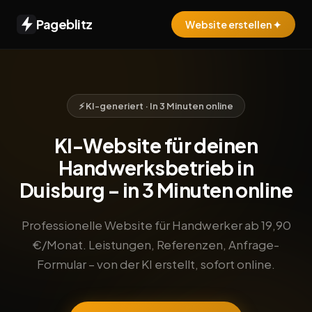
Pageblitz
Website erstellen ✦
⚡ KI-generiert · In 3 Minuten online
KI-Website für deinen
Handwerksbetrieb in
Duisburg – in 3 Minuten online
Professionelle Website für Handwerker ab 19,90
€/Monat. Leistungen, Referenzen, Anfrage-
Formular – von der KI erstellt, sofort online.