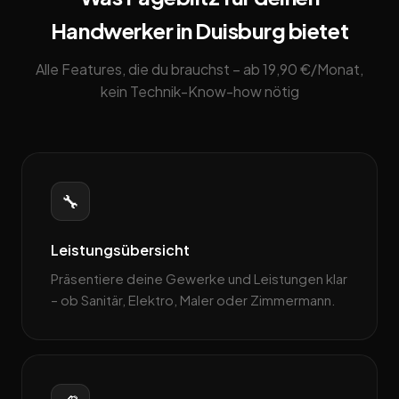
Handwerker in Duisburg bietet
Alle Features, die du brauchst – ab 19,90 €/Monat,
kein Technik-Know-how nötig
🔧
Leistungsübersicht
Präsentiere deine Gewerke und Leistungen klar
– ob Sanitär, Elektro, Maler oder Zimmermann.