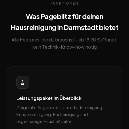
FUNKTIONEN
Was Pageblitz für deinen
Hausreinigung in Darmstadt bietet
Alle Features, die du brauchst – ab 19,90 €/Monat,
kein Technik-Know-how nötig
🧹
Leistungspaket im Überblick
Zeige alle Angebote – Unterhaltsreinigung,
Fensterreinigung, Endreinigung und
regelmäßige Haushaltshilfe.