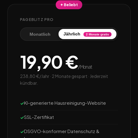
✦ Beliebt
PAGEBLITZ PRO
Jährlich
Monatlich
2 Monate gratis
19,90 €
/Monat
238,80 €/Jahr · 2 Monate gespart · Jederzeit
kündbar.
KI-generierte Hausreinigung-Website
SSL-Zertifikat
DSGVO-konformer Datenschutz &