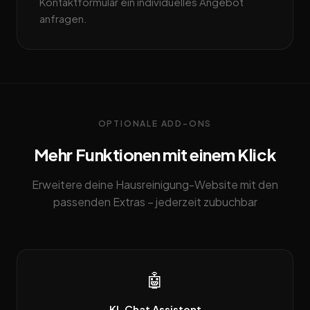
Kontaktformular ein individuelles Angebot
anfragen.
OPTIONALE ADD-ONS
Mehr Funktionen mit einem Klick
Erweitere deine Hausreinigung-Website mit den
passenden Extras – jederzeit zubuchbar
🤖
KI-Chat Assistent