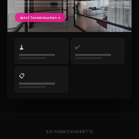
Jetzt Termin buchen →
🧹
✅
📋
SO FUNKTIONIERT'S