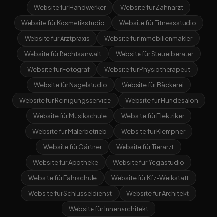
Website für Handwerker
Website für Zahnarzt
Website für Kosmetikstudio
Website für Fitnessstudio
Website für Arztpraxis
Website für Immobilienmakler
Website für Rechtsanwalt
Website für Steuerberater
Website für Fotograf
Website für Physiotherapeut
Website für Nagelstudio
Website für Bäckerei
Website für Reinigungsservice
Website für Hundesalon
Website für Musikschule
Website für Elektriker
Website für Malerbetrieb
Website für Klempner
Website für Gärtner
Website für Tierarzt
Website für Apotheke
Website für Yogastudio
Website für Fahrschule
Website für Kfz-Werkstatt
Website für Schlüsseldienst
Website für Architekt
Website für Innenarchitekt