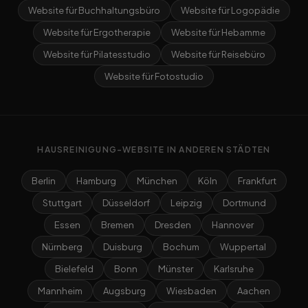
Website für Buchhaltungsbüro
Website für Logopädie
Website für Ergotherapie
Website für Hebamme
Website für Pilatesstudio
Website für Reisebüro
Website für Fotostudio
HAUSREINIGUNG-WEBSITE IN ANDEREN STÄDTEN
Berlin
Hamburg
München
Köln
Frankfurt
Stuttgart
Düsseldorf
Leipzig
Dortmund
Essen
Bremen
Dresden
Hannover
Nürnberg
Duisburg
Bochum
Wuppertal
Bielefeld
Bonn
Münster
Karlsruhe
Mannheim
Augsburg
Wiesbaden
Aachen