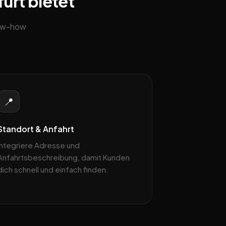
urt bietet
now-how
📍
Standort & Anfahrt
Integriere Adresse und
Anfahrtsbeschreibung, damit Kunden
dich schnell und einfach finden.