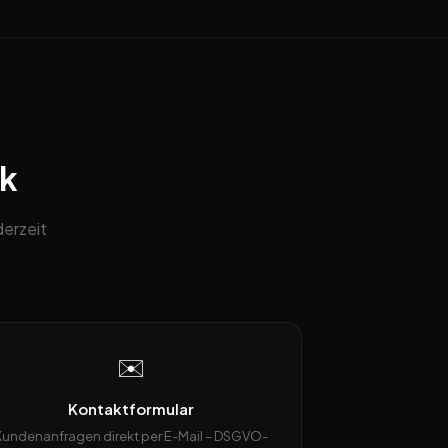
ck
erzeit
✉️
Kontaktformular
Kundenanfragen direkt per E-Mail – DSGVO-