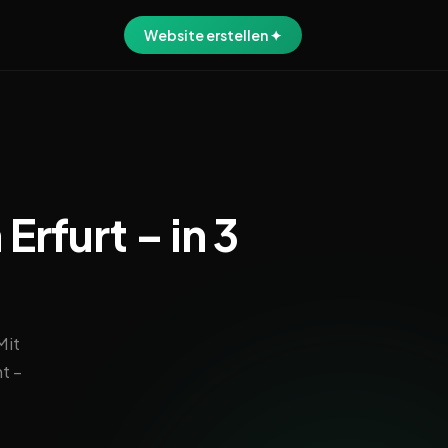
Website erstellen ✦
rfurt – in 3
Mit
t –