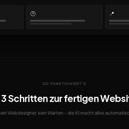
🕐
📍
SO FUNKTIONIERT'S
n 3 Schritten zur fertigen Websi
ein Webdesigner, kein Warten – die KI macht alles automatis