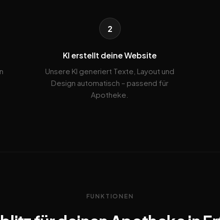
2
KI erstellt deine Website
n
Unsere KI generiert Texte, Layout und
Design automatisch – passend für
Apotheke.
FUNKTIONEN