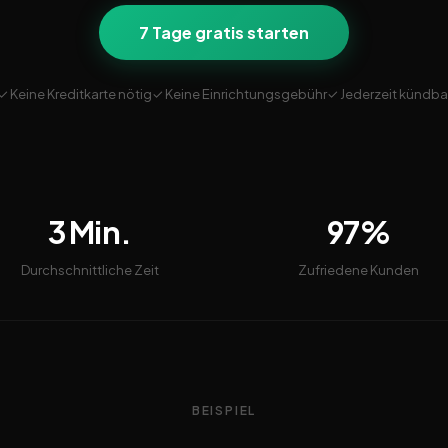
7 Tage gratis starten
✓ Keine Kreditkarte nötig
✓ Keine Einrichtungsgebühr
✓ Jederzeit kündba
3 Min.
97%
Durchschnittliche Zeit
Zufriedene Kunden
BEISPIEL