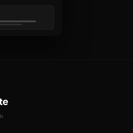
te
ch