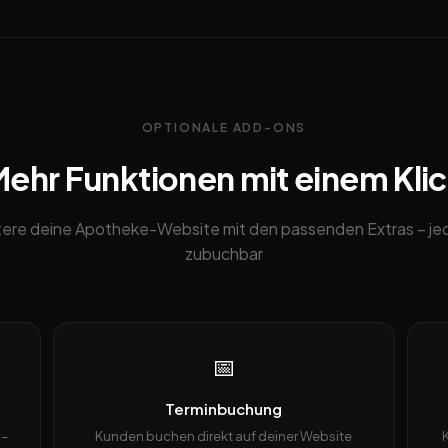
OPTIONALE ADD-ONS
ehr Funktionen mit einem Kli
tere deine Apotheke-Website mit den passenden Extras – jed
zubuchbar
📅
Terminbuchung
 –
Kunden buchen direkt auf deiner Website