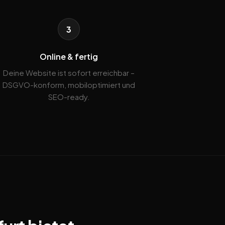
3
Online & fertig
Deine Website ist sofort erreichbar –
DSGVO-konform, mobiloptimiert und
SEO-ready.