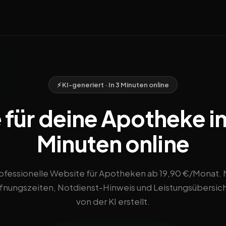
⚡ KI-generiert · In 3 Minuten online
für deine Apotheke in E
Minuten online
ofessionelle Website für Apotheken ab 19,90 €/Monat. 
fnungszeiten, Notdienst-Hinweis und Leistungsübersich
von der KI erstellt.