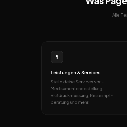
Was Pageb
Alle F
💊
Leistungen & Services
Stelle deine Services vor –
Medikamenten­bestellung,
Blutdruckmessung, Reiseimpf­
beratung und mehr.