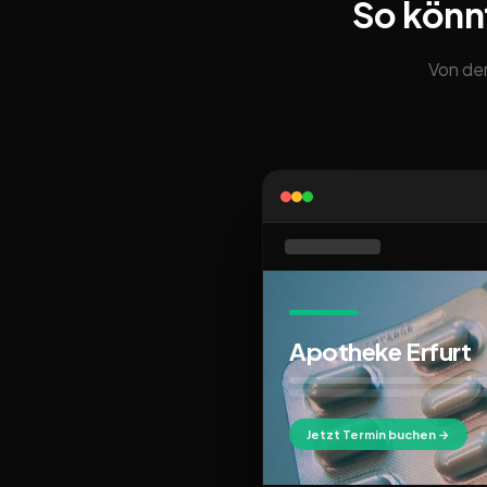
So könn
Von der
Apotheke Erfurt
Jetzt Termin buchen →