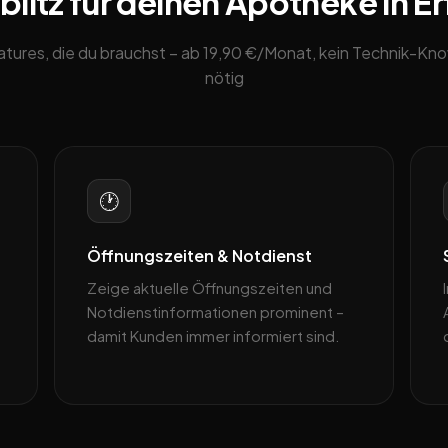
litz für deinen Apotheke in Erf
eatures, die du brauchst – ab 19,90 €/Monat, kein Technik-K
nötig
🕐
Öffnungszeiten & Notdienst
Zeige aktuelle Öffnungszeiten und
Notdienstinformationen prominent –
damit Kunden immer informiert sind.