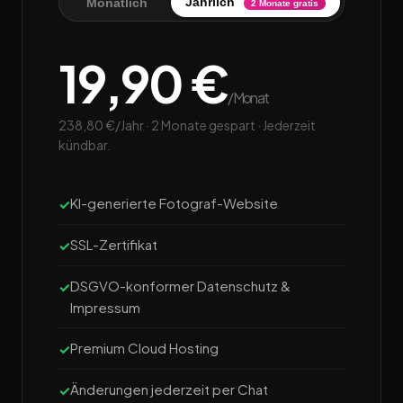
Jährlich
Monatlich
2 Monate gratis
19,90 €
/Monat
238,80 €/Jahr · 2 Monate gespart · Jederzeit
kündbar.
KI-generierte Fotograf-Website
SSL-Zertifikat
DSGVO-konformer Datenschutz &
Impressum
Premium Cloud Hosting
Änderungen jederzeit per Chat