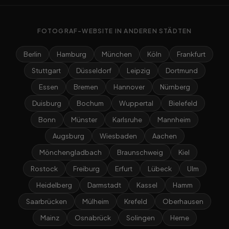
FOTOGRAF-WEBSITE IN ANDEREN STÄDTEN
Berlin
Hamburg
München
Köln
Frankfurt
Stuttgart
Düsseldorf
Leipzig
Dortmund
Essen
Bremen
Hannover
Nürnberg
Duisburg
Bochum
Wuppertal
Bielefeld
Bonn
Münster
Karlsruhe
Mannheim
Augsburg
Wiesbaden
Aachen
Mönchengladbach
Braunschweig
Kiel
Rostock
Freiburg
Erfurt
Lübeck
Ulm
Heidelberg
Darmstadt
Kassel
Hamm
Saarbrücken
Mülheim
Krefeld
Oberhausen
Mainz
Osnabrück
Solingen
Herne