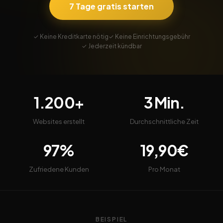
7 Tage gratis starten
✓ Keine Kreditkarte nötig
✓ Keine Einrichtungsgebühr
✓ Jederzeit kündbar
1.200+
3 Min.
Websites erstellt
Durchschnittliche Zeit
97%
19,90€
Zufriedene Kunden
Pro Monat
BEISPIEL