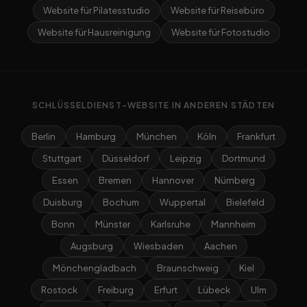
Website für Pilatesstudio
Website für Reisebüro
Website für Hausreinigung
Website für Fotostudio
SCHLÜSSELDIENST-WEBSITE IN ANDEREN STÄDTEN
Berlin
Hamburg
München
Köln
Frankfurt
Stuttgart
Düsseldorf
Leipzig
Dortmund
Essen
Bremen
Hannover
Nürnberg
Duisburg
Bochum
Wuppertal
Bielefeld
Bonn
Münster
Karlsruhe
Mannheim
Augsburg
Wiesbaden
Aachen
Mönchengladbach
Braunschweig
Kiel
Rostock
Freiburg
Erfurt
Lübeck
Ulm