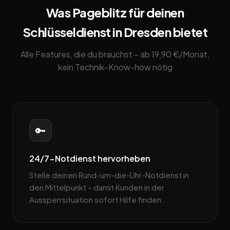
Was Pageblitz für deinen
Schlüsseldienst in Dresden bietet
Alle Features, die du brauchst – ab 19,90 €/Monat,
kein Technik-Know-how nötig
🔑
24/7-Notdienst hervorheben
Stelle deinen Rund-um-die-Uhr-Notdienst in
den Mittelpunkt – damit Kunden in der
Aussperrsituation sofort Hilfe finden.