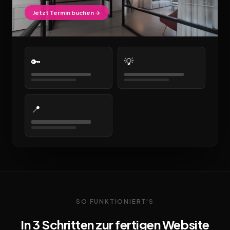
Jetzt Termin buchen →
🔑
💡
📍
SO FUNKTIONIERT'S
In 3 Schritten zur fertigen Website