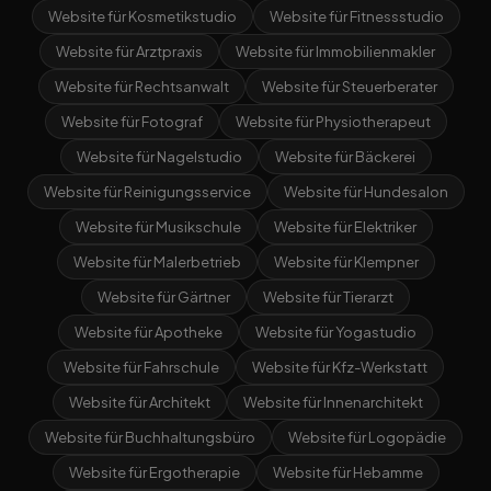
Website für Kosmetikstudio
Website für Fitnessstudio
Website für Arztpraxis
Website für Immobilienmakler
Website für Rechtsanwalt
Website für Steuerberater
Website für Fotograf
Website für Physiotherapeut
Website für Nagelstudio
Website für Bäckerei
Website für Reinigungsservice
Website für Hundesalon
Website für Musikschule
Website für Elektriker
Website für Malerbetrieb
Website für Klempner
Website für Gärtner
Website für Tierarzt
Website für Apotheke
Website für Yogastudio
Website für Fahrschule
Website für Kfz-Werkstatt
Website für Architekt
Website für Innenarchitekt
Website für Buchhaltungsbüro
Website für Logopädie
Website für Ergotherapie
Website für Hebamme