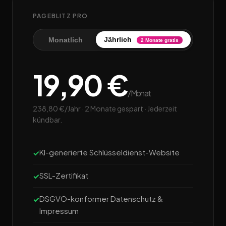
PAGEBLITZ PRO
Jährlich
Monatlich
2 Monate gratis
19,90 €
/Monat
238,80 €/Jahr · 2 Monate gespart · Jederzeit
kündbar.
KI-generierte Schlüsseldienst-Website
SSL-Zertifikat
DSGVO-konformer Datenschutz &
Impressum