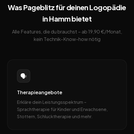
Was Pageblitz für deinen Logopädie
in Hamm bietet
Alle Features, die du brauchst – ab 19,90 €/Monat,
kein Technik-Know-how nötig
🗣️
Therapieangebote
Erkläre dein Leistungsspektrum –
Sprachtherapie für Kinder und Erwachsene,
Stottern, Schlucktherapie und mehr.