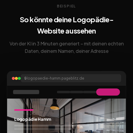
BEISPIEL
So könnte deine Logopädie-
Website aussehen
Von der KI in 3 Minuten generiert – mit deinen echten
Daten, deinem Namen, deiner Adresse
🔒
logopaedie-hamm.pageblitz.de
Logopädie Hamm