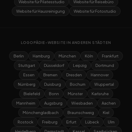
Website für Pilatesstudio
Website für Reisebüro
Website für Hausreinigung
Website für Fotostudio
LOGOPÄDIE-WEBSITE IN ANDEREN STÄDTEN
Berlin
Hamburg
München
Köln
Frankfurt
Stuttgart
Düsseldorf
Leipzig
Dortmund
Essen
Bremen
Dresden
Hannover
Nürnberg
Duisburg
Bochum
Wuppertal
Bielefeld
Bonn
Münster
Karlsruhe
Mannheim
Augsburg
Wiesbaden
Aachen
Mönchengladbach
Braunschweig
Kiel
Rostock
Freiburg
Erfurt
Lübeck
Ulm
Heidelberg
Darmstadt
Kassel
Saarbrücken