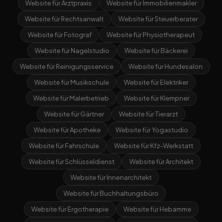
Website für Arztpraxis
Website für Immobilienmakler
Website für Rechtsanwalt
Website für Steuerberater
Website für Fotograf
Website für Physiotherapeut
Website für Nagelstudio
Website für Bäckerei
Website für Reinigungsservice
Website für Hundesalon
Website für Musikschule
Website für Elektriker
Website für Malerbetrieb
Website für Klempner
Website für Gärtner
Website für Tierarzt
Website für Apotheke
Website für Yogastudio
Website für Fahrschule
Website für Kfz-Werkstatt
Website für Schlüsseldienst
Website für Architekt
Website für Innenarchitekt
Website für Buchhaltungsbüro
Website für Ergotherapie
Website für Hebamme