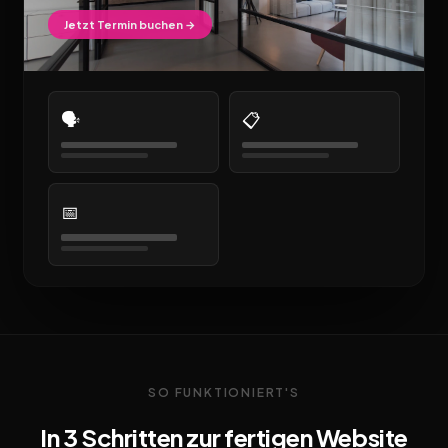
Jetzt Termin buchen →
🗣️
📋
📅
SO FUNKTIONIERT'S
In 3 Schritten zur fertigen Website