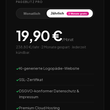
PAGEBLITZ PRO
Jährlich
Monatlich
2 Monate gratis
19,90 €
/Monat
238,80 €/Jahr · 2 Monate gespart · Jederzeit
kündbar.
KI-generierte Logopädie-Website
SSL-Zertifikat
DSGVO-konformer Datenschutz &
Impressum
Premium Cloud Hosting