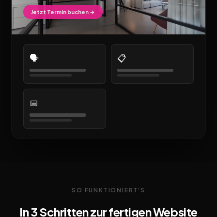
Jetzt Termin buchen →
🗣️
📋
📅
SO FUNKTIONIERT'S
In 3 Schritten zur fertigen Website