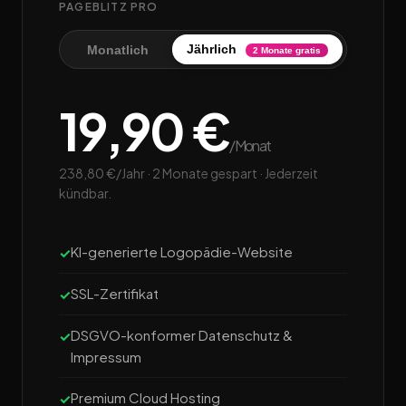
PAGEBLITZ PRO
Jährlich
Monatlich
2 Monate gratis
19,90 €
/Monat
238,80 €/Jahr · 2 Monate gespart · Jederzeit
kündbar.
KI-generierte Logopädie-Website
SSL-Zertifikat
DSGVO-konformer Datenschutz &
Impressum
Premium Cloud Hosting