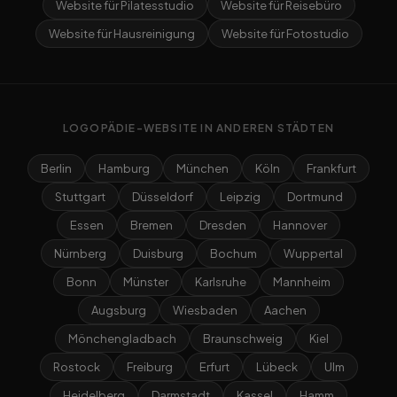
Website für Pilatesstudio
Website für Reisebüro
Website für Hausreinigung
Website für Fotostudio
LOGOPÄDIE-WEBSITE IN ANDEREN STÄDTEN
Berlin
Hamburg
München
Köln
Frankfurt
Stuttgart
Düsseldorf
Leipzig
Dortmund
Essen
Bremen
Dresden
Hannover
Nürnberg
Duisburg
Bochum
Wuppertal
Bonn
Münster
Karlsruhe
Mannheim
Augsburg
Wiesbaden
Aachen
Mönchengladbach
Braunschweig
Kiel
Rostock
Freiburg
Erfurt
Lübeck
Ulm
Heidelberg
Darmstadt
Kassel
Hamm