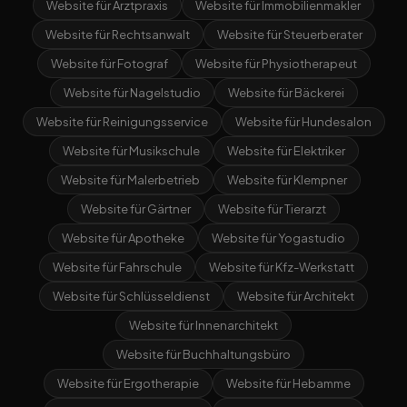
Website für Arztpraxis
Website für Immobilienmakler
Website für Rechtsanwalt
Website für Steuerberater
Website für Fotograf
Website für Physiotherapeut
Website für Nagelstudio
Website für Bäckerei
Website für Reinigungsservice
Website für Hundesalon
Website für Musikschule
Website für Elektriker
Website für Malerbetrieb
Website für Klempner
Website für Gärtner
Website für Tierarzt
Website für Apotheke
Website für Yogastudio
Website für Fahrschule
Website für Kfz-Werkstatt
Website für Schlüsseldienst
Website für Architekt
Website für Innenarchitekt
Website für Buchhaltungsbüro
Website für Ergotherapie
Website für Hebamme