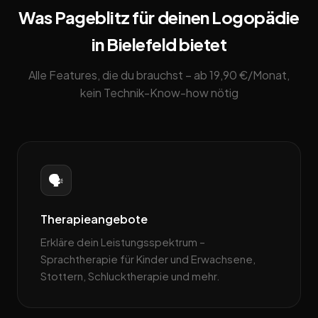
Was Pageblitz für deinen Logopädie
in Bielefeld bietet
Alle Features, die du brauchst – ab 19,90 €/Monat,
kein Technik-Know-how nötig
🗣️
Therapieangebote
Erkläre dein Leistungsspektrum –
Sprachtherapie für Kinder und Erwachsene,
Stottern, Schlucktherapie und mehr.